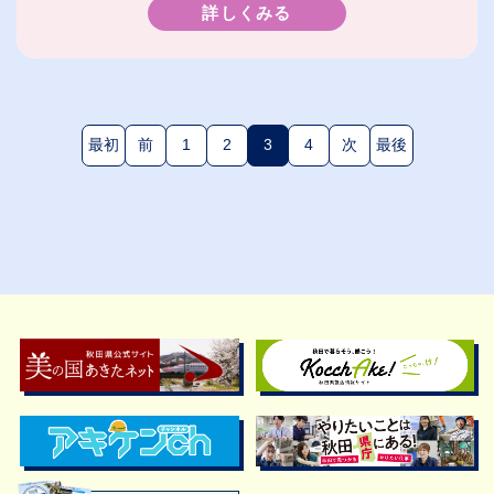
詳しくみる
最初
前
1
2
3
4
次
最後
(現在のページ)