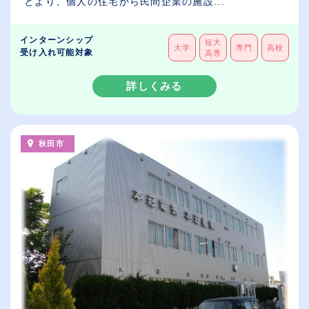
とより、個人の住宅から民間企業の施設...
インターンシップ
短大
大学
専門
高校
受け入れ可能対象
高専
詳しくみる
秋田市