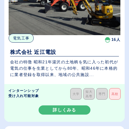
電気工事
16人
株式会社 近江電設
会社の特徴 昭和21年湯沢の土地柄を気に入った初代が
電気の仕事を生業としてから80年、昭和46年に本格的
に業者登録を取得以来、地域の公共施設...
インターンシップ
短大
大学
専門
高校
受け入れ可能対象
高専
詳しくみる