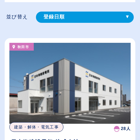
並び替え
登録⽇順
給与が高い順
（⾼卒の給与を基準）
秋田市
従業員が多い順
休日数が多い順
建築・解体・電気工事
28人