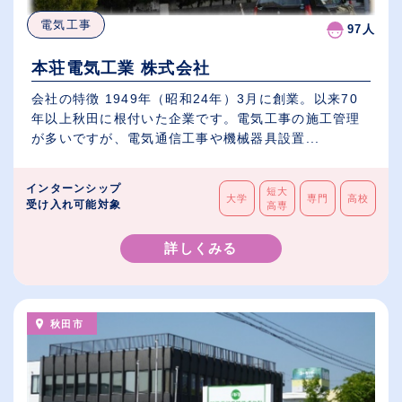
電気工事
97人
本荘電気工業 株式会社
会社の特徴 1949年（昭和24年）3月に創業。以来70
年以上秋田に根付いた企業です。電気工事の施工管理
が多いですが、電気通信工事や機械器具設置...
インターンシップ
短大
大学
専門
高校
受け入れ可能対象
高専
詳しくみる
秋田市