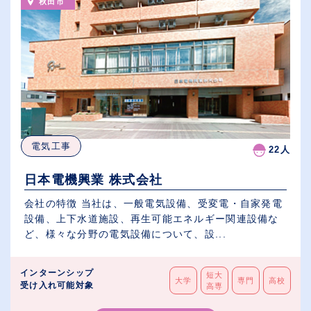
秋田市
電気工事
22人
日本電機興業 株式会社
会社の特徴 当社は、一般電気設備、受変電・自家発電
設備、上下水道施設、再生可能エネルギー関連設備な
ど、様々な分野の電気設備について、設...
インターンシップ
短大
大学
専門
高校
受け入れ可能対象
高専