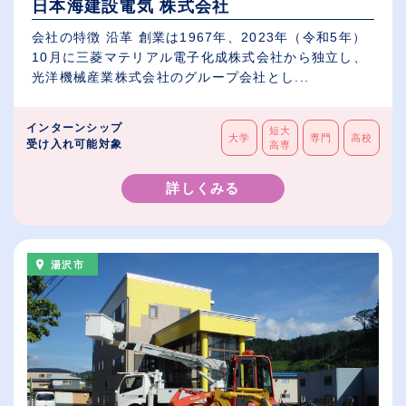
日本海建設電気 株式会社
会社の特徴 沿革 創業は1967年、2023年（令和5年）
10月に三菱マテリアル電子化成株式会社から独立し、
光洋機械産業株式会社のグループ会社とし...
インターンシップ
短大
大学
専門
高校
受け入れ可能対象
高専
詳しくみる
湯沢市