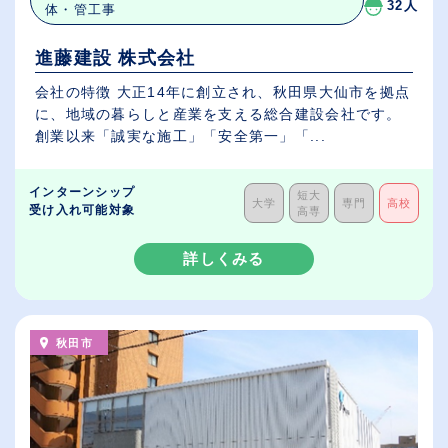
32人
体・管工事
進藤建設 株式会社
会社の特徴 大正14年に創立され、秋田県大仙市を拠点
に、地域の暮らしと産業を支える総合建設会社です。
創業以来「誠実な施工」「安全第一」「...
インターンシップ
短大
大学
専門
高校
受け入れ可能対象
高専
詳しくみる
秋田市