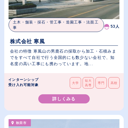
土木・舗装・採石・管工事・造園工事・法面工
53人
事
株式会社 寒風
会社の特徴 寒風山の男鹿石の採取から加工・石積みま
でをすべて自社で行う全国的にも数少ない会社で、知
名度の高い工事にも携わっています。地...
インターンシップ
短大
大学
専門
高校
受け入れ可能対象
高専
詳しくみる
秋田市