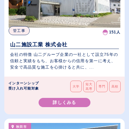
管工事
151人
山二施設工業 株式会社
会社の特徴 山二グループ企業の一社として設立75年の
信頼と実績をもち、お客様からの信用を第一に考え、
安全で高品質な施工を心掛けると共に、...
インターンシップ
短大
大学
専門
高校
受け入れ可能対象
高専
詳しくみる
秋田市