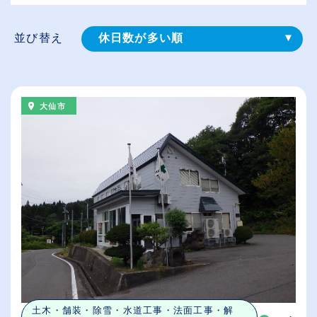
並び替え
休日数が多い順
登録⽇順
給与が高い順
大仙市
（⾼卒の給与を基準）
従業員が多い順
土木・舗装・除雪・水道工事・法面工事・解