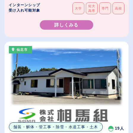
インターンシップ
短大
大学
専門
高校
受け入れ可能対象
高専
詳しくみる
仙北市
舗装・解体・管工事・除雪・水道工事・土木
19人