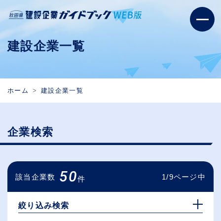
建設企業一覧
ホーム
建設企業一覧
企業検索
50
該当企業数
1/9ページ中
件
絞り込み検索