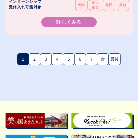
インターンシップ
短大
大学
専門
高校
受け入れ可能対象
高専
詳しくみる
1
2
3
4
5
6
7
次
最後
(現在のページ)