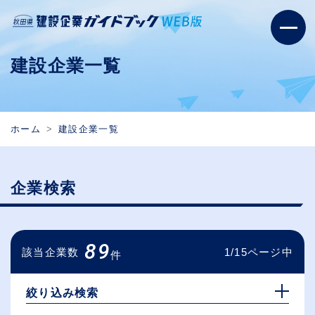
建設企業一覧
ホーム
建設企業一覧
企業検索
89
該当企業数
1/15ページ中
件
絞り込み検索