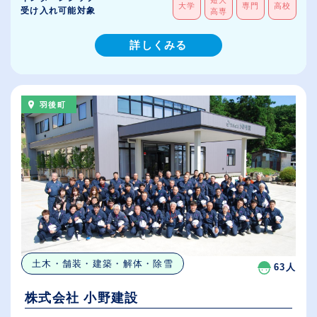
短大
大学
専門
高校
受け入れ可能対象
高専
詳しくみる
羽後町
土木・舗装・建築・解体・除雪
63人
株式会社 小野建設