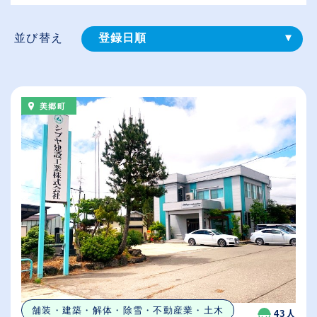
並び替え
登録⽇順
給与が高い順
（⾼卒の給与を基準）
美郷町
従業員が多い順
休日数が多い順
舗装・建築・解体・除雪・不動産業・土木
43人