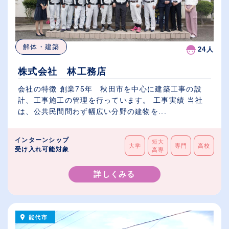
解体・建築
24人
株式会社 林工務店
会社の特徴 創業75年 秋田市を中心に建築工事の設
計、工事施工の管理を行っています。 工事実績 当社
は、公共民間問わず幅広い分野の建物を...
インターンシップ
短大
大学
専門
高校
受け入れ可能対象
高専
詳しくみる
能代市