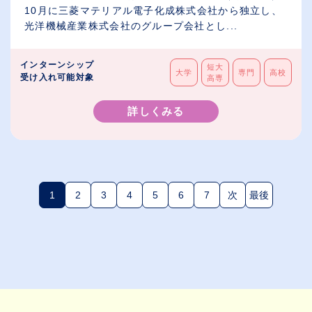
10月に三菱マテリアル電子化成株式会社から独立し、
光洋機械産業株式会社のグループ会社とし...
インターンシップ
短大
大学
専門
高校
受け入れ可能対象
高専
詳しくみる
1
2
3
4
5
6
7
次
最後
(現在のページ)