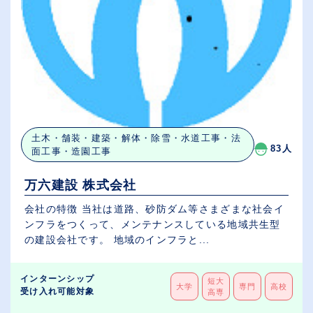
土木・舗装・建築・解体・除雪・水道工事・法
83人
面工事・造園工事
万六建設 株式会社
会社の特徴 当社は道路、砂防ダム等さまざまな社会イ
ンフラをつくって、メンテナンスしている地域共生型
の建設会社です。 地域のインフラと...
インターンシップ
短大
大学
専門
高校
受け入れ可能対象
高専