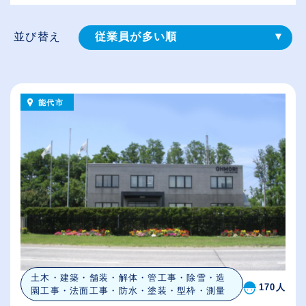
並び替え
従業員が多い順
登録⽇順
給与が高い順
能代市
（⾼卒の給与を基準）
休日数が多い順
土木・建築・舗装・解体・管工事・除雪・造
170人
園工事・法面工事・防水・塗装・型枠・測量