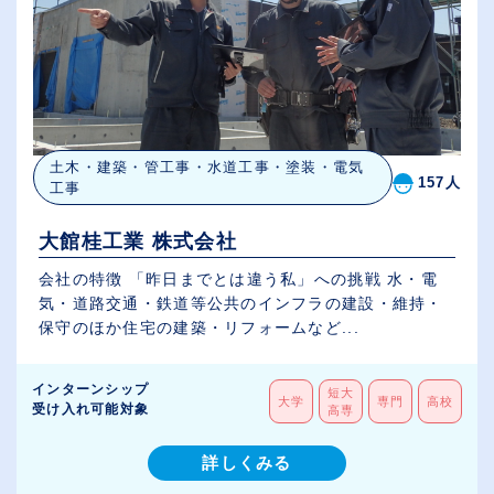
土木・建築・管工事・水道工事・塗装・電気
157人
工事
大館桂工業 株式会社
会社の特徴 「昨日までとは違う私」への挑戦 水・電
気・道路交通・鉄道等公共のインフラの建設・維持・
保守のほか住宅の建築・リフォームなど...
インターンシップ
短大
大学
専門
高校
受け入れ可能対象
高専
詳しくみる