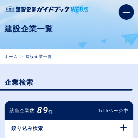
建設企業一覧
ホーム
建設企業一覧
企業検索
89
該当企業数
1/15ページ中
件
絞り込み検索