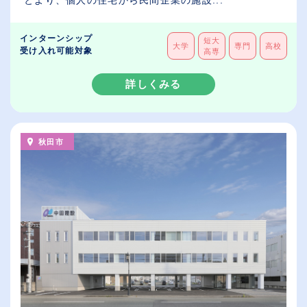
とより、個人の住宅から民間企業の施設...
インターンシップ
短大
大学
専門
高校
受け入れ可能対象
高専
詳しくみる
秋田市