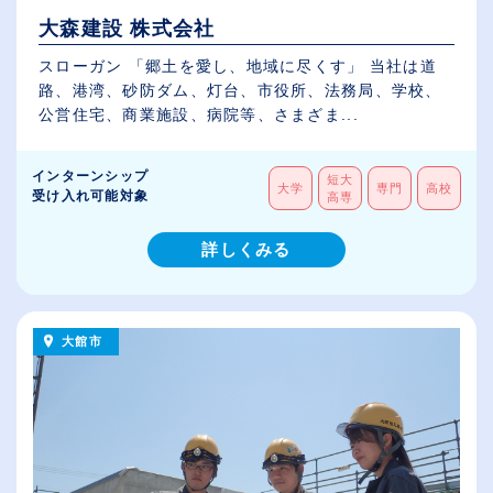
大森建設 株式会社
スローガン 「郷土を愛し、地域に尽くす」 当社は道
路、港湾、砂防ダム、灯台、市役所、法務局、学校、
公営住宅、商業施設、病院等、さまざま...
インターンシップ
短大
大学
専門
高校
受け入れ可能対象
高専
詳しくみる
大館市