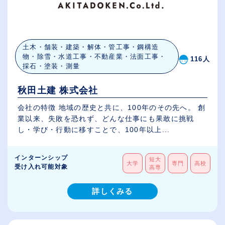
土木・舗装・建築・解体・管工事・鋼構造
物・除雪・水道工事・不動産業・法面工事・
116人
採石・塗装・測量
秋田土建 株式会社
会社の特徴 地域の歴史と共に、100年のその先へ。 創
業以来、失敗を恐れず、どんな仕事にも果敢に挑戦
し・学び・行動に移すことで、100年以上...
インターンシップ
短大
大学
専門
高校
受け入れ可能対象
高専
詳しくみる