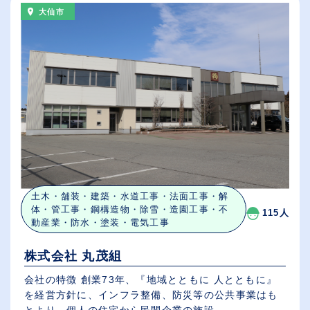
大仙市
土木・舗装・建築・水道工事・法面工事・解
体・管工事・鋼構造物・除雪・造園工事・不
115人
動産業・防水・塗装・電気工事
株式会社 丸茂組
会社の特徴 創業73年、『地域とともに 人とともに』
を経営方針に、インフラ整備、防災等の公共事業はも