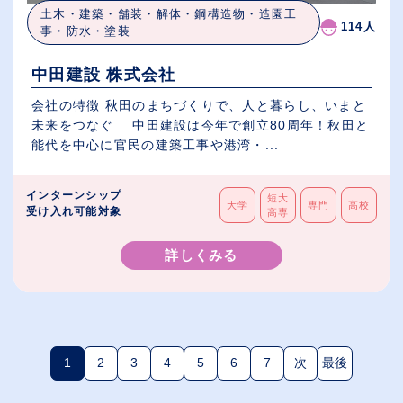
土木・建築・舗装・解体・鋼構造物・造園工
114人
事・防水・塗装
中田建設 株式会社
会社の特徴 秋田のまちづくりで、人と暮らし、いまと
未来をつなぐ 中田建設は今年で創立80周年！秋田と
能代を中心に官民の建築工事や港湾・...
インターンシップ
短大
大学
専門
高校
受け入れ可能対象
高専
詳しくみる
1
2
3
4
5
6
7
次
最後
(現在のページ)