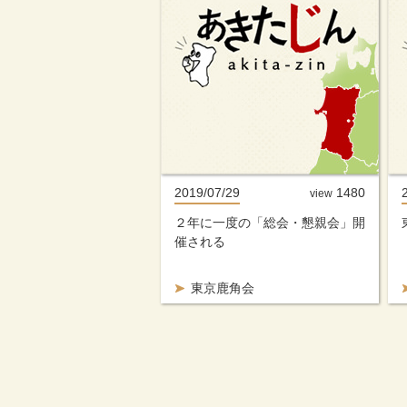
2019/07/29
1480
view
２年に一度の「総会・懇親会」開
催される
東京鹿角会