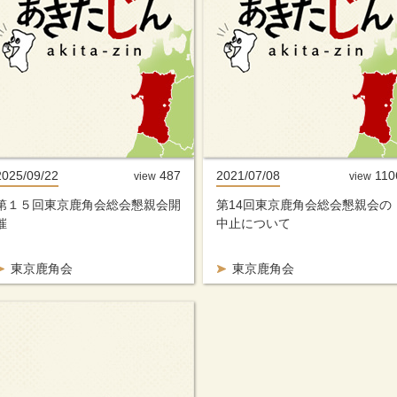
2025/09/22
487
2021/07/08
110
view
view
第１５回東京鹿角会総会懇親会開
第14回東京鹿角会総会懇親会の
催
中止について
東京鹿角会
東京鹿角会