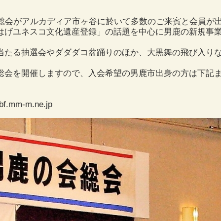
」総会がアルカディア市ヶ谷に於いて多数のご来賓と会員が
はげユネスコ文化遺産登録」の話題を中心に男鹿の新規事
当たる抽選会やダダダコ盆踊りのほか、大黒舞の飛び入り
総会を開催しますので、入会希望の男鹿市出身の方は下記
mm-m.ne.jp