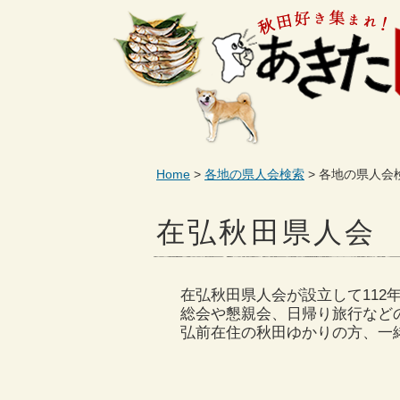
Home
各地の県人会検索
各地の県人会
在弘秋田県人会
在弘秋田県人会が設立して112
総会や懇親会、日帰り旅行など
弘前在住の秋田ゆかりの方、一