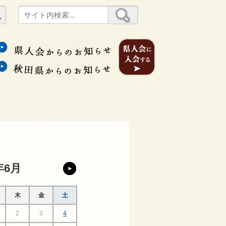
年6月
木
金
土
2
3
4