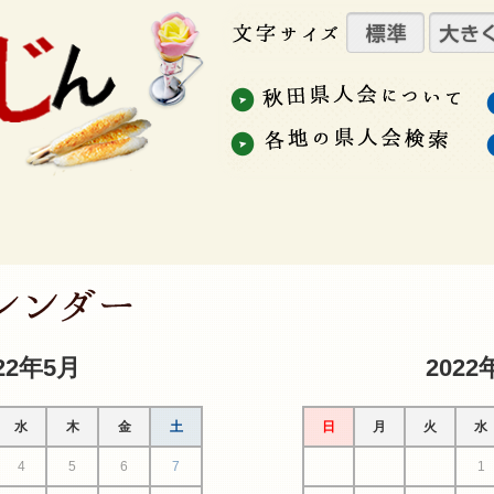
22年5月
2022
水
木
金
土
日
月
火
水
4
5
6
7
1