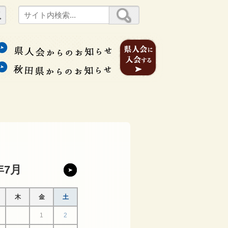
年7月
木
金
土
1
2