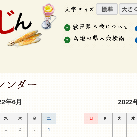
22年6月
2022
水
木
金
土
日
月
火
水
1
2
3
4