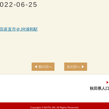
022-06-25
田産直市＠JR浦和駅
前の日へ
次の日へ
秋田県人口
Copyright © AKITA-JIN. All Rights Reserved.