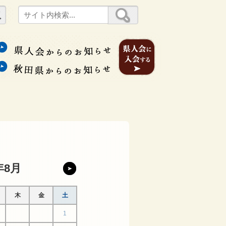
年8月
木
金
土
1