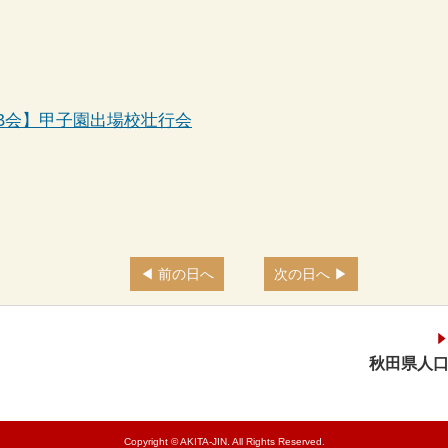
B会】甲子園出場校壮行会
前の日へ
次の日へ
秋田県人口
Copyright © AKITA-JIN. All Rights Reserved.