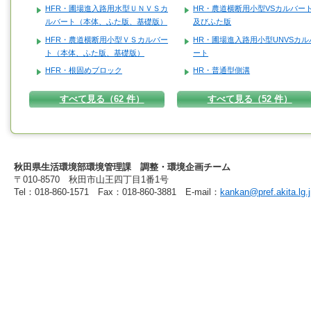
HFR・圃場進入路用水型ＵＮＶＳカ
HR・農道横断用小型VSカルバー
ルバート（本体、ふた版、基礎版）
及びふた版
HFR・農道横断用小型ＶＳカルバー
HR・圃場進入路用小型UNVSカル
ト（本体、ふた版、基礎版）
ート
HFR・根固めブロック
HR・普通型側溝
すべて見る（62 件）
すべて見る（52 件）
秋田県生活環境部環境管理課 調整・環境企画チーム
〒010-8570 秋田市山王四丁目1番1号
Tel：018-860-1571 Fax：018-860-3881 E-mail：
kankan@pref.akita.lg.