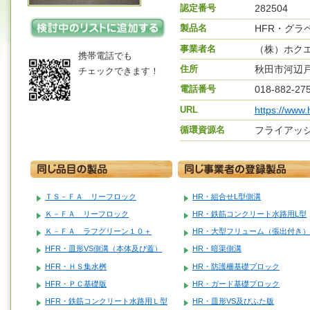
認定番号
282504
製品名
HFR・グラ
事業者名
（株）ホク
携帯電話でも
住所
秋田市河辺
チェックできます！
電話番号
018-882-27
URL
https://www.
循環資源名
フライアッ
ＴＳ－ＦＡ リーフロック
HR・組合せL型側溝
Ｋ－ＦＡ リーフロック
HR・鉄筋コンクリート水路用L型
Ｋ－ＦＡ ラフグリーン１０＋
HR・大型フリューム（張出付き
HFR・皿形VS側溝（本体及び蓋）
HR・暗渠側溝
HFR・ＨＳ集水桝
HR・防護柵基礎ブロック
HFR・ＰＣ基礎版
HR・ガード基礎ブロック
HFR・鉄筋コンクリート水路用Ｌ型
HR・皿形VS及びふた版