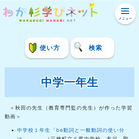
メニュー
使い方
検索
中学一年生
＜秋田の先生（教育専門監の先生）が作った学習
動画＞
中学校１年生「be動詞と一般動詞の使い分
け」
（三種町立八竜中学校 市川 聖