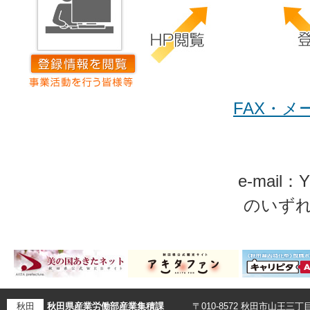
FAX・
e-mail：Yu
のいず
秋田
秋田県産業労働部産業集積課
〒010-8572 秋田市山王三丁