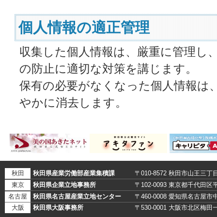
個人情報の適正管理
収集した個人情報は、厳重に管理し
の防止に適切な対策を講じます。
保有の必要がなくなった個人情報は
やかに消去します。
秋田
秋田県産業労働部産業集積課
〒010-8572 秋田市山王三丁
東京
秋田県企業立地事務所
〒102-0093 東京都千代田
名古屋
秋田県名古屋産業立地センター
〒460-0008 愛知県名古
大阪
秋田県大阪事務所
〒530-0001 大阪市北区梅田