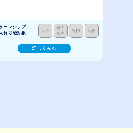
ターンシップ
短大
大学
専門
高校
入れ可能対象
高専
詳しくみる