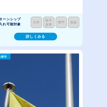
ターンシップ
短大
大学
専門
高校
入れ可能対象
高専
詳しくみる
大館市