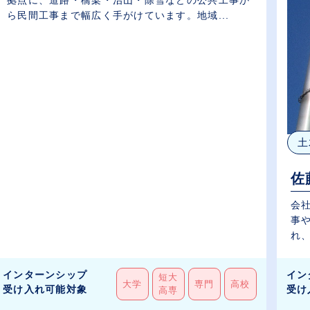
ら民間工事まで幅広く手がけています。地域...
土
佐
会
事
れ、
インターンシップ
イン
短大
大学
専門
高校
受け入れ可能対象
受け
高専