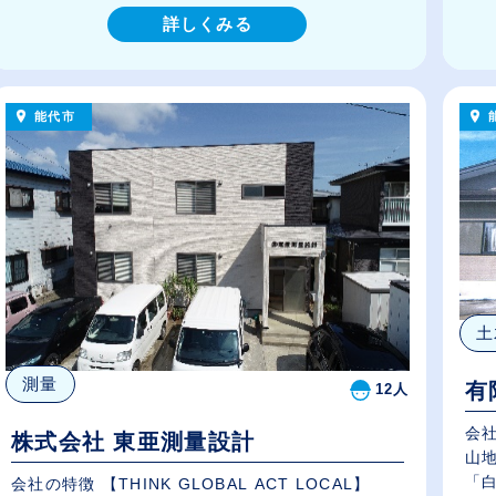
詳しくみる
能代市
土
測量
有
12人
会
株式会社 東亜測量設計
山
「白
会社の特徴 【THINK GLOBAL ACT LOCAL】