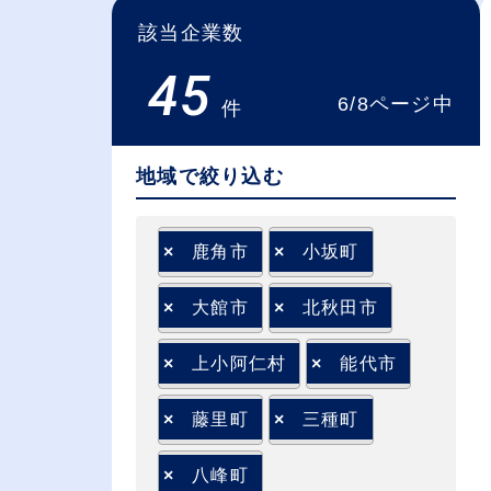
該当企業数
45
6/8ページ中
件
地域で絞り込む
×
鹿角市
×
小坂町
×
大館市
×
北秋田市
×
上小阿仁村
×
能代市
×
藤里町
×
三種町
×
八峰町