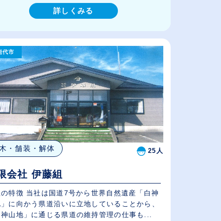
詳しくみる
能代市
木・舗装・解体
25人
限会社 伊藤組
社の特徴 当社は国道7号から世界自然遺産「白神
地」に向かう県道沿いに立地していることから、
神山地」に通じる県道の維持管理の仕事も...