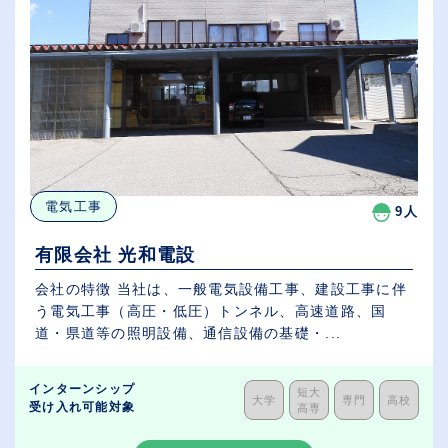
電気工事
9人
有限会社 光和電設
会社の特徴 当社は、一般電気設備工事、建設工事に伴
う電気工事（高圧・低圧）トンネル、高速道路、国
道・県道等の照明設備、通信設備の基礎・...
インターンシップ
短大
大学
専門
高校
受け入れ可能対象
高専