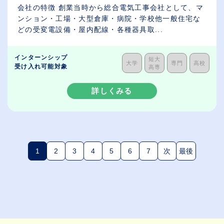
会社の特徴 創業当時から総合電気工事会社として、マ
ンション・工場・大型倉庫・病院・学校他一般住宅な
どの受変電設備・屋内配線・各種器具取...
インターンシップ
短大
大学
専門
高校
受け入れ可能対象
高専
詳しくみる
1
2
3
4
5
6
7
次
最後
(現在のページ)