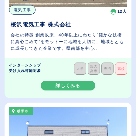
電気工事
12人
桜沢電気工事 株式会社
会社の特徴 創業以来、40年以上にわたり”確かな技術
に真心こめて”をモットーに地域を大切に、地域ととも
に成長してきた企業です。県南部を中心...
インターンシップ
短大
大学
専門
高校
受け入れ可能対象
高専
詳しくみる
横手市