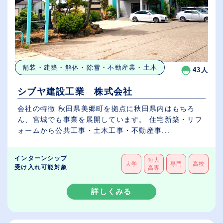
舗装・建築・解体・除雪・不動産業・土木
43人
シブヤ建設工業 株式会社
会社の特徴 秋田県美郷町を拠点に秋田県内はもちろ
ん、宮城でも事業を展開しています。 住宅新築・リフ
ォームから公共工事・土木工事・不動産事...
インターンシップ
短大
大学
専門
高校
受け入れ可能対象
高専
詳しくみる