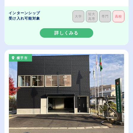
インターンシップ
短大
大学
専門
高校
受け入れ可能対象
高専
詳しくみる
横手市