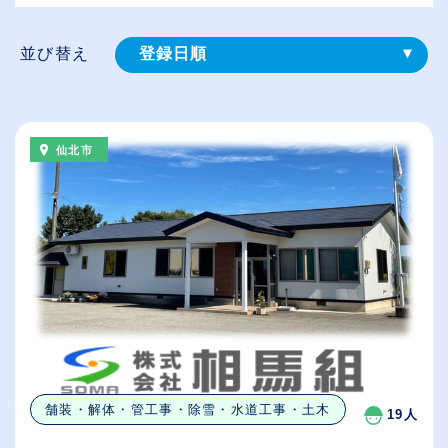
並び替え
登録⽇順
給与が高い順
（⾼卒の給与を基準）
仙北市
従業員が多い順
休日数が多い順
舗装・解体・管工事・除雪・水道工事・土木
19人