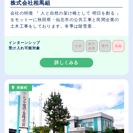
株式会社相馬組
会社の特徴 『 人と自然の架け橋として 明日を創る 』
をモットーに秋田県・仙北市の公共工事と民間企業の
土木工事をしております。冬季は除雪業...
インターンシップ
短大
大学
専門
高校
受け入れ可能対象
高専
詳しくみる
美郷町