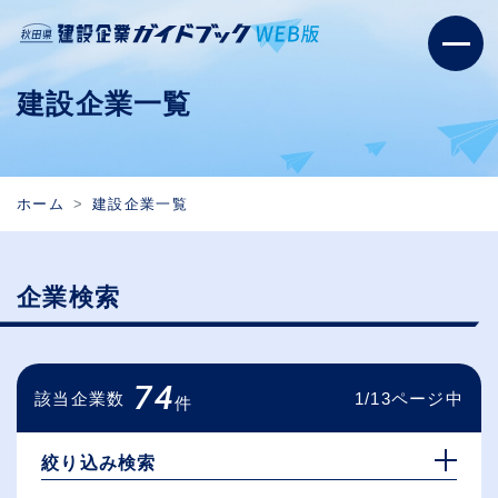
建設企業一覧
ホーム
建設企業一覧
企業検索
74
該当企業数
1/13ページ中
件
絞り込み検索