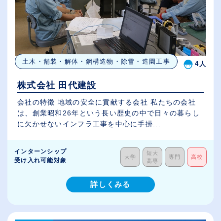
土木・舗装・解体・鋼構造物・除雪・造園工事
4人
株式会社 田代建設
会社の特徴 地域の安全に貢献する会社 私たちの会社
は、創業昭和26年という長い歴史の中で日々の暮らし
に欠かせないインフラ工事を中心に手掛...
インターンシップ
短大
大学
専門
高校
受け入れ可能対象
高専
詳しくみる