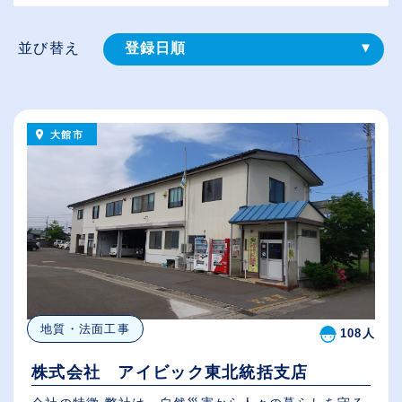
並び替え
登録⽇順
給与が高い順
（⾼卒の給与を基準）
大館市
従業員が多い順
休日数が多い順
地質・法面工事
108人
株式会社 アイビック東北統括支店