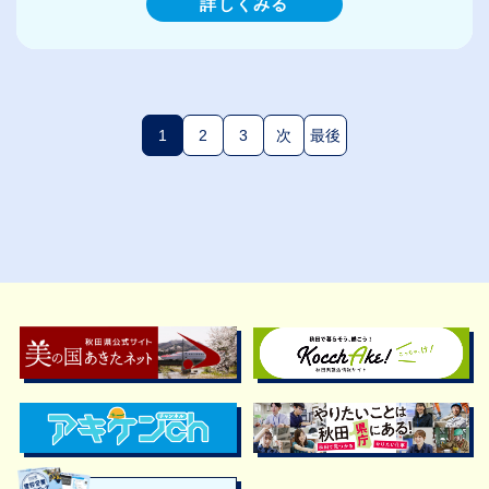
詳しくみる
1
2
3
次
最後
(現在のページ)