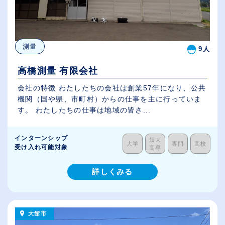
測量
9人
高橋測量 有限会社
会社の特徴 わたしたちの会社は創業57年になり、公共
機関（国や県、市町村）からの仕事を主に行っていま
す。 わたしたちの仕事は地域の皆さ...
インターンシップ
短大
大学
専門
高校
受け入れ可能対象
高専
詳しくみる
大館市