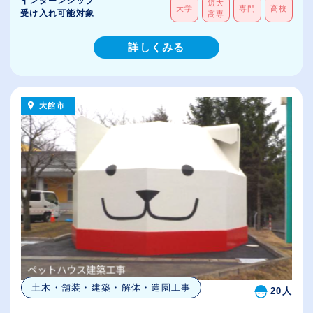
インターンシップ
短大
大学
専門
高校
受け入れ可能対象
高専
詳しくみる
大館市
土木・舗装・建築・解体・造園工事
20人