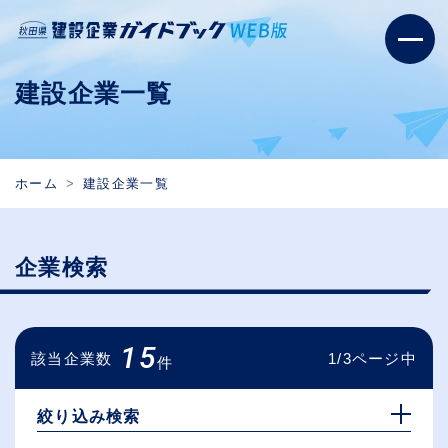
建設企業一覧
ホーム
建設企業一覧
企業検索
15
該当企業数
1/3ページ中
件
絞り込み検索