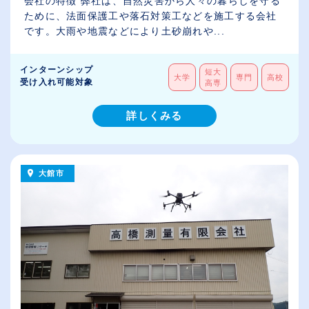
会社の特徴 弊社は、自然災害から人々の暮らしを守る
ために、法面保護工や落石対策工などを施工する会社
です。大雨や地震などにより土砂崩れや...
インターンシップ
短大
大学
専門
高校
受け入れ可能対象
高専
詳しくみる
大館市