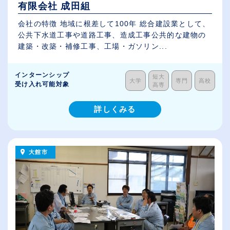
有限会社 成田組
会社の特徴 地域に根差して100年 総合建設業として、
公共下水道工事や道路工事、造成工事公共的な建物の
建築・改築・補修工事、工場・ガソリン...
インターンシップ
短大
大学
専門
高校
受け入れ可能対象
高専
詳しくみる
大館市