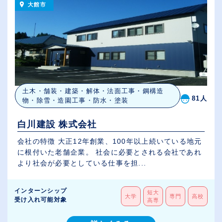
大館市
土木・舗装・建築・解体・法面工事・鋼構造
81人
物・除雪・造園工事・防水・塗装
白川建設 株式会社
会社の特徴 大正12年創業、100年以上続いている地元
に根付いた老舗企業。 社会に必要とされる会社であれ
より社会が必要としている仕事を担...
インターンシップ
短大
大学
専門
高校
受け入れ可能対象
高専