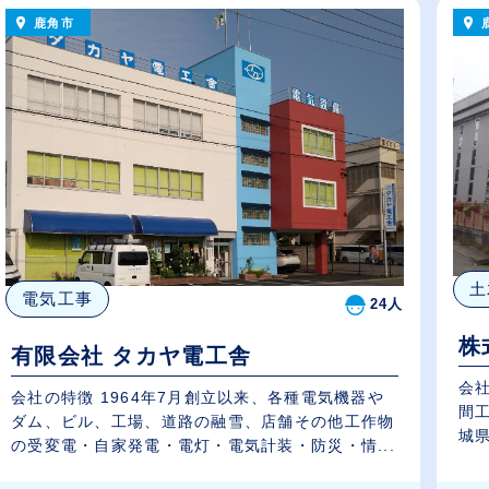
鹿角市
土
電気工事
24人
株
有限会社 タカヤ電工舎
会社
会社の特徴 1964年7月創立以来、各種電気機器や
間
ダム、ビル、工場、道路の融雪、店舗その他工作物
城県
の受変電・自家発電・電灯・電気計装・防災・情...