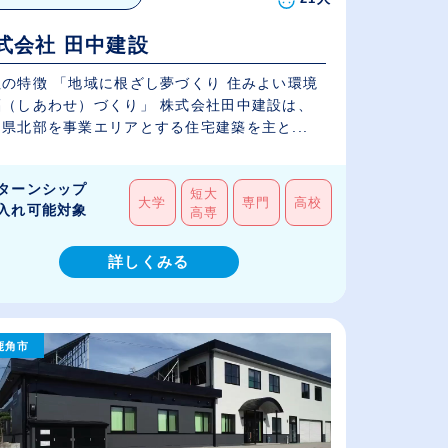
式会社 田中建設
社の特徴 「地域に根ざし夢づくり 住みよい環境
福（しあわせ）づくり」 株式会社田中建設は、
県北部を事業エリアとする住宅建築を主と...
ターンシップ
短大
大学
専門
高校
入れ可能対象
高専
詳しくみる
鹿角市