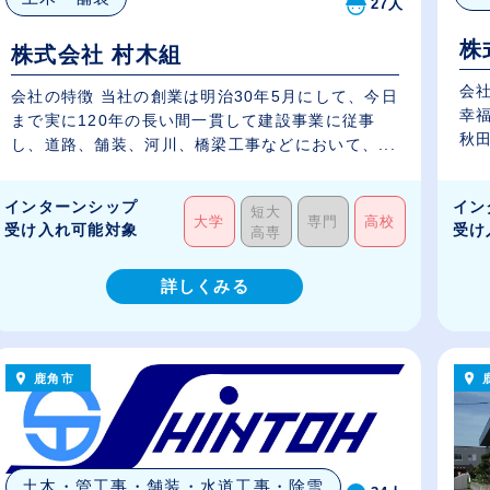
27人
株
株式会社 村木組
会
会社の特徴 当社の創業は明治30年5月にして、今日
幸
まで実に120年の長い間一貫して建設事業に従事
秋田
し、道路、舗装、河川、橋梁工事などにおいて、...
インターンシップ
イン
短大
大学
専門
高校
受け入れ可能対象
受け
高専
詳しくみる
鹿角市
土木・管工事・舗装・水道工事・除雪