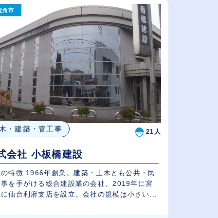
（⾼卒の給与を基準）
鹿角市
従業員が多い順
休日数が多い順
木・建築・管工事
21人
式会社 小板橋建設
の特徴 1966年創業。建築・土木とも公共・民
工事を手がける総合建設業の会社。2019年に宮
に仙台利府支店を設立。会社の規模は小さい...