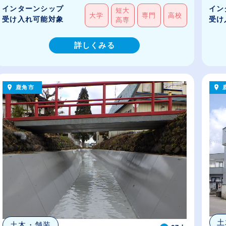
インターンシップ
イン
短大
大学
専門
高校
受け入れ可能対象
受け
高専
詳しくみる
鹿角市
土
土木・舗装