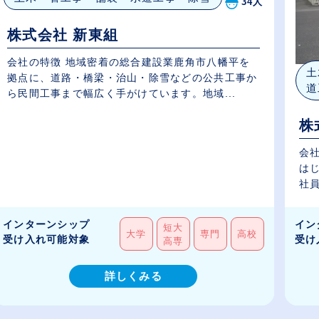
34人
株式会社 新東組
会社の特徴 地域密着の総合建設業鹿角市八幡平を
土
拠点に、道路・橋梁・治山・除雪などの公共工事か
道
ら民間工事まで幅広く手がけています。地域...
株
会
は
社員
インターンシップ
イン
短大
大学
専門
高校
受け入れ可能対象
受け
高専
詳しくみる