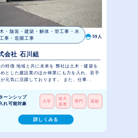
木・舗装・建築・解体・管工事・水
59人
工事・造園工事
式会社 石川組
社の特徴 地域と共に未来を 弊社は土木・建築を
じめとした建設業のほか林業にも力を入れ、若手
が元気に活躍しております。 また、仕事...
ターンシップ
短大
大学
専門
高校
入れ可能対象
高専
詳しくみる