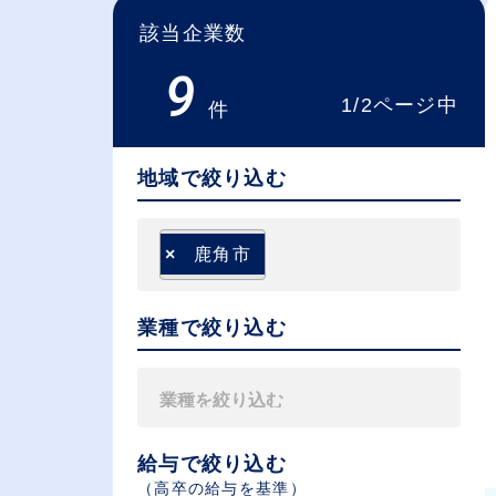
該当企業数
9
1/2ページ中
件
地域で絞り込む
×
鹿角市
業種で絞り込む
給与で絞り込む
（⾼卒の給与を基準）