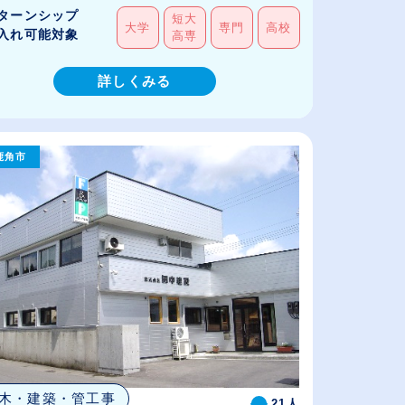
ターンシップ
短大
大学
専門
高校
入れ可能対象
高専
詳しくみる
鹿角市
木・建築・管工事
21人