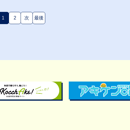
1
2
次
最後
(現在のページ)