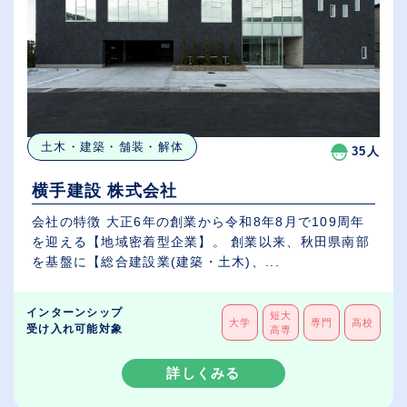
土木・建築・舗装・解体
35人
横手建設 株式会社
会社の特徴 大正6年の創業から令和8年8月で109周年
を迎える【地域密着型企業】。 創業以来、秋田県南部
を基盤に【総合建設業(建築・土木)、...
インターンシップ
短大
大学
専門
高校
受け入れ可能対象
高専
詳しくみる