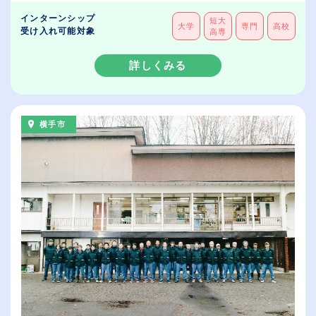
インターンシップ
短大
大学
専門
高校
受け入れ可能対象
高専
詳しくみる
横手市