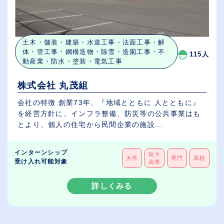
土木・舗装・建築・水道工事・法面工事・解
体・管工事・鋼構造物・除雪・造園工事・不
115人
動産業・防水・塗装・電気工事
株式会社 丸茂組
会社の特徴 創業73年、『地域とともに 人とともに』
を経営方針に、インフラ整備、防災等の公共事業はも
とより、個人の住宅から民間企業の施設...
インターンシップ
短大
大学
専門
高校
受け入れ可能対象
高専
詳しくみる