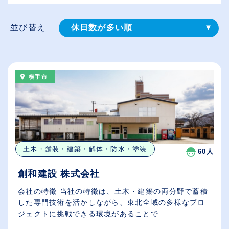
並び替え
休日数が多い順
登録⽇順
給与が高い順
横手市
（⾼卒の給与を基準）
従業員が多い順
土木・舗装・建築・解体・防水・塗装
60人
創和建設 株式会社
会社の特徴 当社の特徴は、土木・建築の両分野で蓄積
した専門技術を活かしながら、東北全域の多様なプロ
ジェクトに挑戦できる環境があることで...