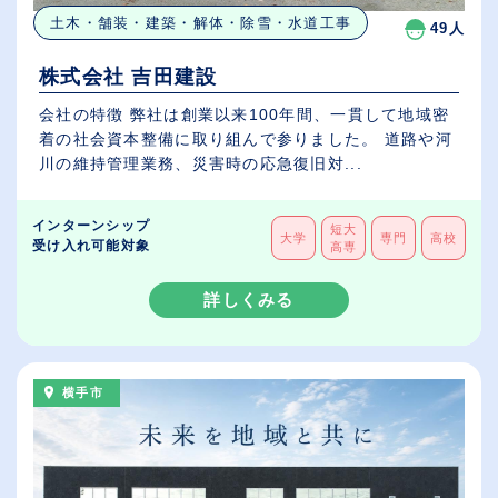
土木・舗装・建築・解体・除雪・水道工事
49人
株式会社 吉田建設
会社の特徴 弊社は創業以来100年間、一貫して地域密
着の社会資本整備に取り組んで参りました。 道路や河
川の維持管理業務、災害時の応急復旧対...
インターンシップ
短大
大学
専門
高校
受け入れ可能対象
高専
詳しくみる
横手市