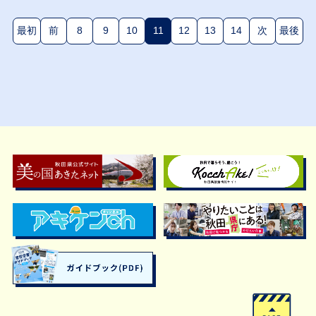
最初
前
8
9
10
11
12
13
14
次
最後
(現在のページ)