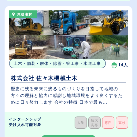
東成瀬村
土木・舗装・解体・除雪・管工事・水道工事
14人
株式会社 佐々木機械土木
歴史に残る未来に残るものづくりを目指して地域の
方々の理解と協力に感謝し地域環境をより良くするた
めに日々努力します 会社の特徴 日本で最も...
インターンシップ
短大
大学
専門
高校
受け入れ可能対象
高専