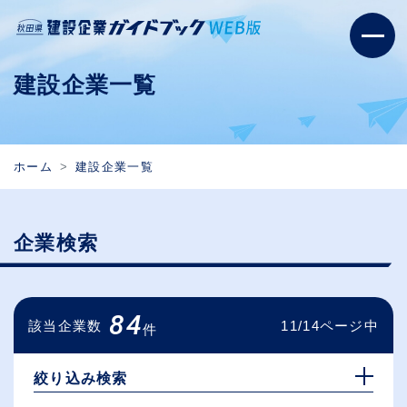
建設企業一覧
ホーム
建設企業一覧
企業検索
84
該当企業数
11/14ページ中
件
絞り込み検索