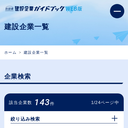
建設企業一覧
ホーム
建設企業一覧
企業検索
143
該当企業数
1/24ページ中
件
絞り込み検索