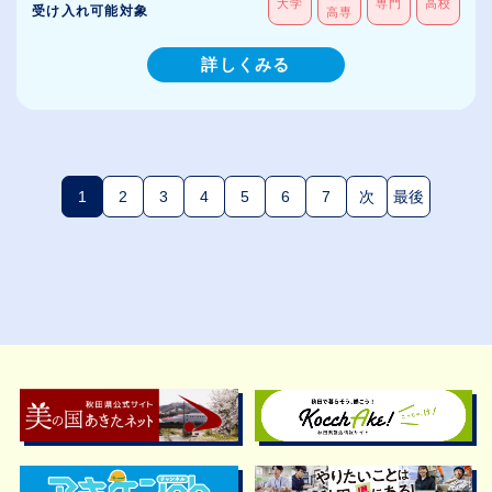
大学
専門
高校
受け入れ可能対象
高専
詳しくみる
1
2
3
4
5
6
7
次
最後
(現在のページ)