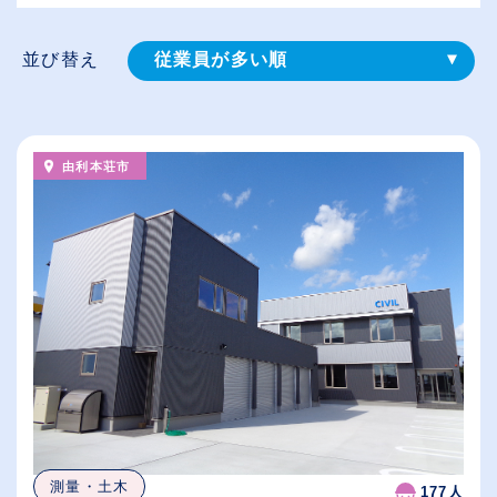
並び替え
従業員が多い順
登録⽇順
給与が高い順
由利本荘市
（⾼卒の給与を基準）
休日数が多い順
測量・土木
177人