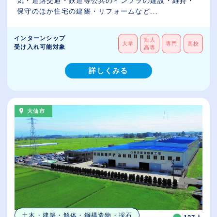
気・道路交通・鉄道等公共のインフラの建設・維持・
保守のほか住宅の建築・リフォームなど...
インターンシップ
短大
大学
専門
高校
受け入れ可能対象
高専
詳しくみる
大仙市
土木・建築・解体・鋼構造物・採石