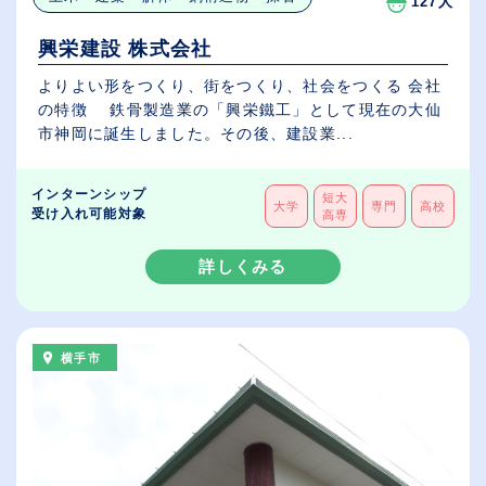
127人
興栄建設 株式会社
よりよい形をつくり、街をつくり、社会をつくる 会社
の特徴 鉄骨製造業の「興栄鐵工」として現在の大仙
市神岡に誕生しました。その後、建設業...
インターンシップ
短大
大学
専門
高校
受け入れ可能対象
高専
詳しくみる
横手市