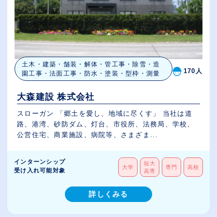
土木・建築・舗装・解体・管工事・除雪・造
170人
園工事・法面工事・防水・塗装・型枠・測量
大森建設 株式会社
スローガン 「郷土を愛し、地域に尽くす」 当社は道
路、港湾、砂防ダム、灯台、市役所、法務局、学校、
公営住宅、商業施設、病院等、さまざま...
インターンシップ
短大
大学
専門
高校
受け入れ可能対象
高専
詳しくみる