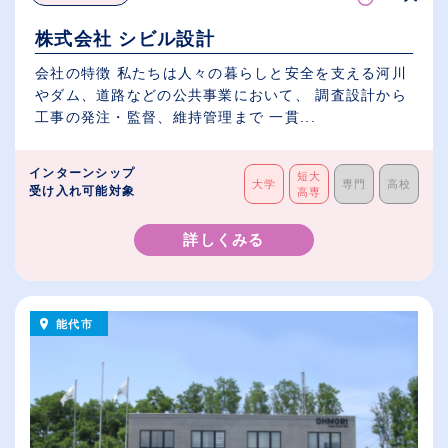
株式会社 シビル設計
会社の特徴 私たちは人々の暮らしと安全を支える河川
やダム、道路などの公共事業において、 調査設計から
工事の発注・監督、維持管理まで 一貫...
インターンシップ
短大
大学
専門
高校
受け入れ可能対象
高専
詳しくみる
能代市