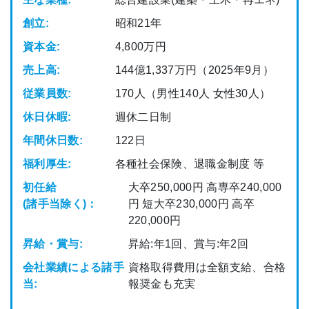
創立:
昭和21年
資本金:
4,800万円
売上高:
144億1,337万円（2025年9月）
従業員数:
170人（男性140人 女性30人）
休日休暇:
週休二日制
年間休日数:
122日
福利厚生:
各種社会保険、退職金制度 等
初任給
大卒250,000円 高専卒240,000
(諸手当除く)：
円 短大卒230,000円 高卒
220,000円
昇給・賞与:
昇給:年1回、賞与:年2回
会社業績による諸手
資格取得費用は全額支給、合格
当:
報奨金も充実