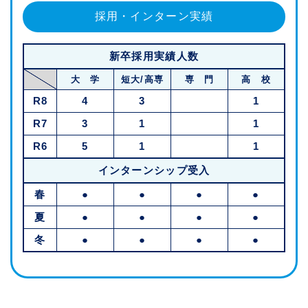
採用・インターン実績
新卒採用実績人数
大 学
短大/高専
専 門
高 校
R8
4
3
1
R7
3
1
1
R6
5
1
1
インターンシップ受入
春
●
●
●
●
夏
●
●
●
●
冬
●
●
●
●