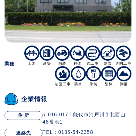
業種
土木
建築
舗装
解体
管工事
除雪
造園工事
法面工事
防水
塗装
型枠
測量
企業情報
〒016-0171 能代市河戸川字北西山
住 所
48番地1
TEL：0185-54-3358
連絡先