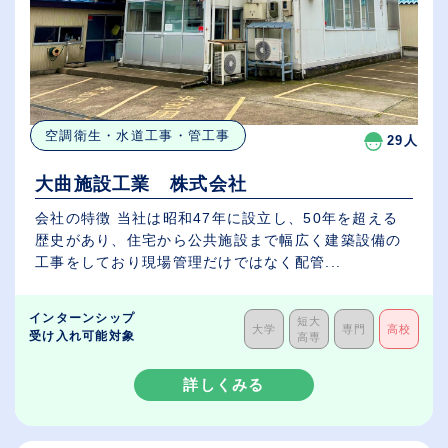
空調衛生・水道工事・管工事
29人
大曲施設工業 株式会社
会社の特徴 当社は昭和47年に設立し、50年を超える
歴史があり、住宅から公共施設まで幅広く建築設備の
工事をしており現場管理だけではなく配管...
インターンシップ
短大
大学
専門
高校
受け入れ可能対象
高専
詳しくみる