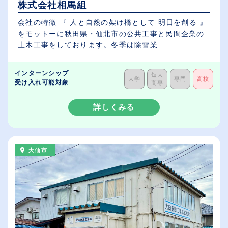
株式会社相馬組
会社の特徴 『 人と自然の架け橋として 明日を創る 』
をモットーに秋田県・仙北市の公共工事と民間企業の
土木工事をしております。冬季は除雪業...
インターンシップ
短大
大学
専門
高校
受け入れ可能対象
高専
詳しくみる
大仙市