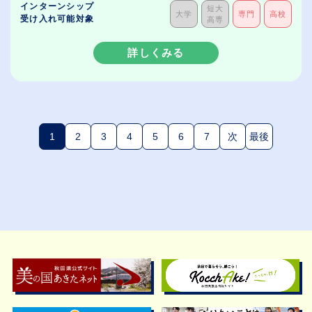
インターンシップ
短大
大学
専門
高校
受け入れ可能対象
高専
詳しくみる
1
2
3
4
5
6
7
次
最後
(現在のページ)