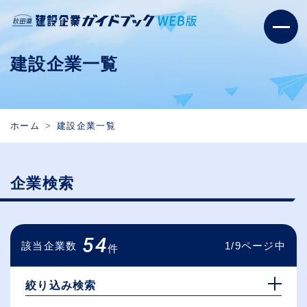
建設企業一覧
ホーム
建設企業一覧
企業検索
54
該当企業数
1/9ページ中
件
絞り込み検索