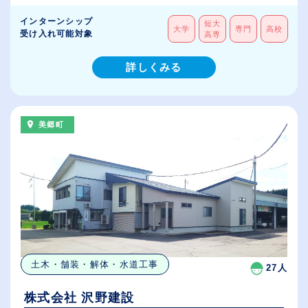
インターンシップ
短大
大学
専門
高校
受け入れ可能対象
高専
詳しくみる
美郷町
土木・舗装・解体・水道工事
27人
株式会社 沢野建設