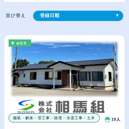
並び替え
登録⽇順
給与が高い順
（⾼卒の給与を基準）
仙北市
従業員が多い順
休日数が多い順
舗装・解体・管工事・除雪・水道工事・土木
19人