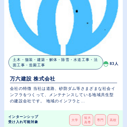
土木・舗装・建築・解体・除雪・水道工事・法
83人
面工事・造園工事
万六建設 株式会社
会社の特徴 当社は道路、砂防ダム等さまざまな社会イ
ンフラをつくって、メンテナンスしている地域共生型
の建設会社です。 地域のインフラと...
インターンシップ
短大
大学
専門
高校
受け入れ可能対象
高専