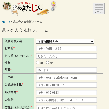
Home
県人会入会依頼フォーム
県人会入会依頼フォーム
入会先県人会
お名前
*
お名前（ふりがな）
*
性別
*
男
女
年齢
*
E-mail
ご連絡先TEL
*
郵便番号
*
ご住所
*
ご住所（ふりがな）
*