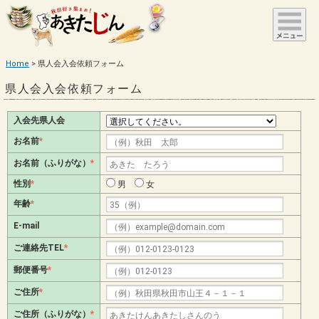
Home
県人会入会依頼フォーム
県人会入会依頼フォーム
入会先県人会
お名前
*
お名前（ふりがな）
*
性別
*
男
女
年齢
*
E-mail
ご連絡先TEL
*
郵便番号
*
ご住所
*
ご住所（ふりがな）
*