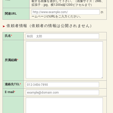
載する画像を選択して下さい。（画像サイズ：2MB、
拡張子：jpg、横1200x縦1200ピクセルまで）
ホ
関連URL
ームページのURLをご入力ください。
依頼者情報（依頼者の情報は公開されません）
氏名
*
所属組織
*
連絡先TEL
*
E-mail
*