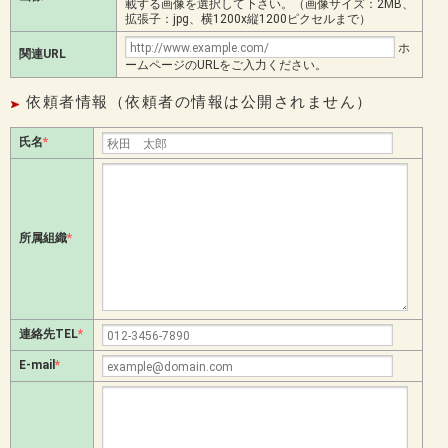
載する画像を選択して下さい。（画像サイズ：2MB、
拡張子：jpg、横1200x縦1200ピクセルまで）
ホ
関連URL
ームページのURLをご入力ください。
依頼者情報（依頼者の情報は公開されません）
氏名
*
所属組織
*
連絡先TEL
*
E-mail
*