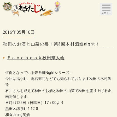
2016年05月10日
秋田のお酒と山菜の宴！第3回木村酒造night！
Ｆａｃｅｂｏｏｋ秋田県人会
恒例となっている錦糸町Nightシリーズ！
今回は福小町、角右衛門などでも知られております秋田の木村酒
造
石川さんを迎えて秋田のお酒と秋田の山菜で秋田を盛り上げる企
画開催します。
日時5月22日（日曜日）17：00より
墨田区錦糸町4-12-8
和食dining笑酒