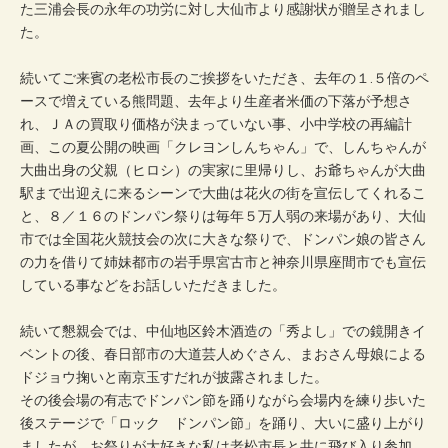
た三浦会長の永年の功労に対し大仙市より感謝状が贈呈されまし
た。
続いてご来賓の老松市長のご挨拶をいただき、去年の１.５倍のペ
ースで増えている熊問題、去年より生産者米価の下落が予想さ
れ、ＪＡの買取り価格が決まっていない事、小中学校の再編計
画、この夏公開の映画「クレヨンしんちゃん」で、しんちゃんが
大曲出身の父親（ヒロシ）の実家に里帰りし、お爺ちゃんが大曲
駅まで出迎えに来るシーンで大曲は花火の街を宣伝してくれるこ
と、８／１６のドンパン祭りは毎年５万人弱の来場があり、大仙
市では全国花火競技会の次に大きな祭りで、ドンパン娘の皆さん
の力を借りて姉妹都市の岩手県宮古市と神奈川県座間市でも宣伝
している事などをお話しいただきました。
続いて懇親会では、中仙地区鈴木酒造の「秀よし」での鏡開きイ
ベントの後、春日部市の大道芸人めぐさん、まおさん母娘による
ドジョウ掬いと南京玉すだれが披露されました。
その後会場の有志でドンパン節を踊りながら会場内を練り歩いた
後ステージで「ロック ドンパン節」を踊り、大いに盛り上がり
ましたが、お祭りが大好きな私は老松市長と共に飛び入り参加