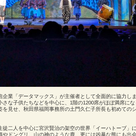
信企業「データマックス」が主催者として全面的に協力し
さな子供たちなどを中心に、1階の1200席がほぼ満席に
姿を見せ、秋田県福岡事務所の土門久仁子所長も初めての
生徒二人を中心に宮沢賢治の架空の世界「イーハトーブ」
猫やドングリ、山の神のような鹿、更には凶暴な熊にも出