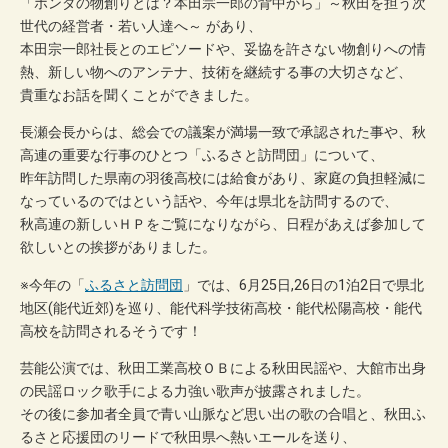
「ホンダの物創りとは？本田宗一郎の背中から」～秋田を担う次
世代の経営者・若い人達へ～ があり、
本田宗一郎社長とのエピソードや、妥協を許さない物創りへの情
熱、新しい物へのアンテナ、技術を継続する事の大切さなど、
貴重なお話を聞くことができました。
長瀬会長からは、総会での議案が満場一致で承認された事や、秋
高連の重要な行事のひとつ「ふるさと訪問団」について、
昨年訪問した県南の羽後高校には給食があり、家庭の負担軽減に
なっているのではという話や、今年は県北を訪問するので、
秋高連の新しいＨＰをご覧になりながら、日程があえば参加して
欲しいとの挨拶がありました。
※今年の「
ふるさと訪問団
」では、6月25日,26日の1泊2日で県北
地区(能代近郊)を巡り、能代科学技術高校・能代松陽高校・能代
高校を訪問されるそうです！
芸能公演では、秋田工業高校ＯＢによる秋田民謡や、大館市出身
の民謡ロック歌手による力強い歌声が披露されました。
その後に参加者全員で青い山脈など思い出の歌の合唱と、秋田ふ
るさと応援団のリードで秋田県へ熱いエールを送り、