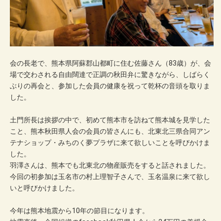
会の長老で、熊本県阿蘇郡山都町に住む佐藤さん（83歳）が、会
場で交わされる自由闊達で正調の秋田弁に驚きながら、しばらく
ぶりの再会と、参加した会員の健康を祝って乾杯の音頭を取りま
した。
土門所長は挨拶の中で、初めて熊本市を訪ねて熊本城を見学した
こと、熊本秋田県人会の会員の皆さんにも、北東北三県合同アン
テナショップ・みちのく夢プラザに来て欲しいことを呼びかけま
した。
羽澤さんは、熊本でも北東北の物産販売をすると話されました。
今回の初参加は玉名市の村上理智子さんで、玉名温泉に来て欲し
いと呼びかけました。
今年は熊本地震から10年の節目になります。