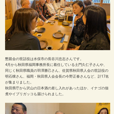
懇親会の世話役は水俣市の長谷川忠志さんです。
4月から秋田県福岡事務所長に着任している土門久仁子さんや、
同じく秋田県職員の羽澤勝己さん、佐賀県秋田県人会の世話役の
明石穣さん、福岡・秋田県人会会長の今野正春さんなど、計17名
が集まりました。
秋田県庁から沢山の日本酒の差し入れがあったほか、イナゴの佃
煮やイブリガッコも届けられました。