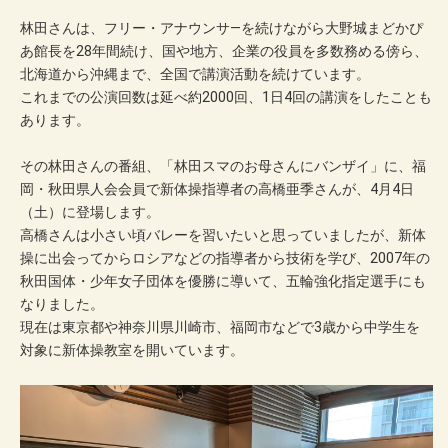
林田さんは、フリー・アナウンサ―を続けながら大野城まどかぴ
あ館長を28年間続け、国や地方、企業の役員を多数務める傍ら、
北海道から沖縄まで、全国で講演活動を続けています。
これまでの公演回数は延べ約2000回、1日4回の講演をしたことも
あります。
その林田さんの番組、「林田スマのお母さんにバンザイ」に、福
岡・秋田県人会会員で新体操指導者の高橋亜季さんが、4月4日
（土）に登場します。
高橋さんは小さい頃バレーを習いたいと思っていましたが、新体
操に出会ってからロシアなどの指導者から技術を学び、2007年の
秋田国体・少年女子団体を優勝に導いて、五輪強化指定選手にも
なりました。
現在は東京都や神奈川県川崎市、福岡市などで3歳から中学生を
対象に新体操教室を開いています。