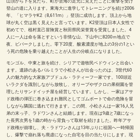
山頂から下を見たら、町が雲海の足元に見えたことに衝撃を受け
登山の道に入ります。東海大に進学してトレーニングを続け2006
年、「ヒマラヤK2（8,611m）」登頂に成功します。頂上から地
球が丸く空は黒く見えたと言っています。K2登頂は日本人女性で
初めてで、植村直己冒険賞と秋田県民栄誉賞を受賞しました。4
人に一人は命を落とすという非情な山、下山中に8200ｍ地点で
夜、ビバークしました。零下20度、酸素濃度が地上の3分の1とい
う死の危険を乗り越えたことが人生の分岐点になりました。
モンゴル、中東と旅を続け、シリアで遊牧民ベドウィンと出会い
ます。遺跡のあるパルミラで小松さんが出会ったのは、3世代60
人の魅力的な大家族アブドュル・ラティーフ一家です。100頭近
いラクダを識別しながら放牧し、オリーブやザクロの果樹園を管
理したりサンドイッチ屋を経営しています。しかし、一家はアサ
ド政権の弾圧に巻き込まれ難民としてゴムボートで命の危険を冒
しながら隣国に逃れて行きます。この間、小松さんは一家16人兄
弟の末っ子、ラドワンさんと結婚します。現在は9歳と7歳になっ
た長男次男を1歳の時から背負って取材を続けました。昨年アサ
ド政権が崩壊し、夫・ラドワンさんは13年ぶりに祖国へ一時帰国
し、爆撃で崩れ落ち廃虚になった自宅を目の当たりにします。現