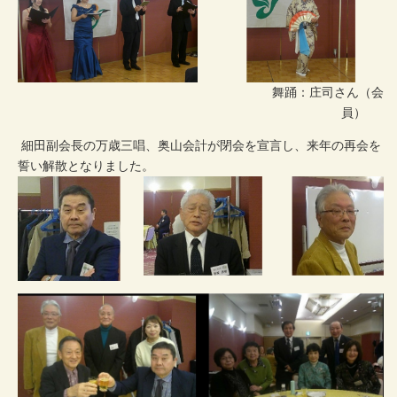
舞踊：庄司さん（会
員）
細田副会長の万歳三唱、奥山会計が閉会を宣言し、来年の再会を
誓い解散となりました。