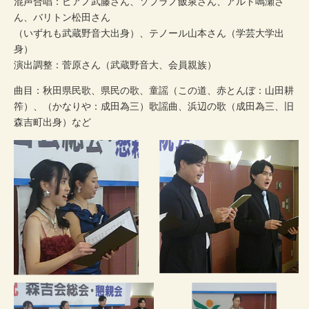
混声合唱：ピアノ武藤さん、ソプラノ飯泉さん、アルト鳴瀬さ
ん、バリトン松田さん
（いずれも武蔵野音大出身）、テノール山本さん（学芸大学出
身）
演出調整：菅原さん（武蔵野音大、会員親族）
曲目：秋田県民歌、県民の歌、童謡（この道、赤とんぼ：山田耕
筰）、（かなりや：成田為三）歌謡曲、浜辺の歌（成田為三、旧
森吉町出身）など