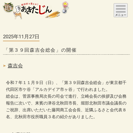
2025年11月27日
「第３９回森吉会総会」の開催
森吉会
令和７年１１月９日（日）、「第３９回森吉会総会」が東京都千
代田区市ケ谷「アルカデイア市ヶ谷」で行われました。
総会は、菅原事務局次長の司会で進行、立崎会長の挨拶及び会務
報告に次いで、来賓の津谷北秋田市長、堀部北秋田市議会議長の
ご祝辞、出席いただいた藤岡商工会会長、近隣ふるさと会代表８
名、北秋田市役所職員３名の紹介がありました。