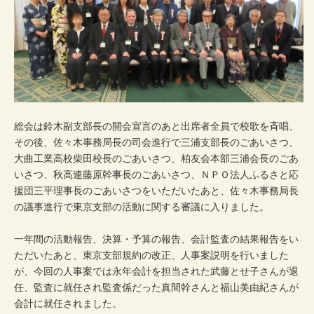
総会は鈴木副支部長の開会宣言のあと出席者全員で校歌を斉唱、
その後、佐々木事務局長の司会進行で三浦支部長のごあいさつ、
大曲工業高校柴田校長のごあいさつ、柏友会本部三浦会長のごあ
いさつ、秋高連藤原幹事長のごあいさつ、ＮＰＯ法人ふるさと応
援団三平理事長のごあいさつをいただいたあと、佐々木事務局長
の議事進行で東京支部の活動に関する審議に入りました。
一年間の活動報告、決算・予算の報告、会計監査の結果報告をい
ただいたあと、東京支部規約の改正、人事案説明を行いました
が、今回の人事案では永年会計を担当された武藤とせ子さんが退
任、監査に就任され監査係だった真間幹さんと福山美由紀さんが
会計に就任されました。