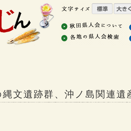
の縄文遺跡群、沖ノ島関連遺