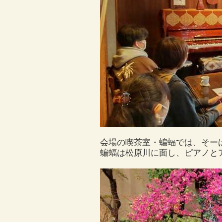
会場の喫茶室・蝙蝠では、そーは
蝙蝠は松原川に面し、ピアノと