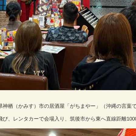
県神栖（かみす）市の居酒屋「がちまやー」（沖縄の言葉
び、レンタカーで会場入り、筑後市から東へ直線距離100