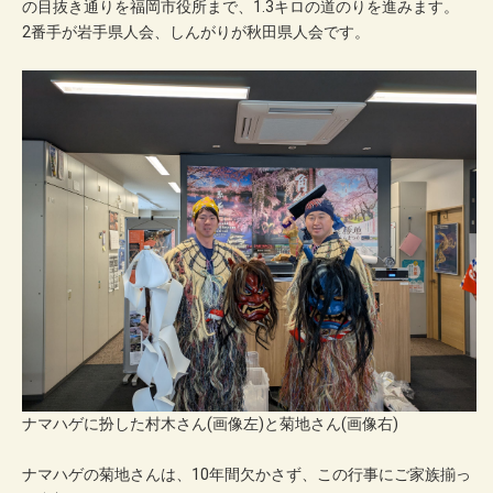
の目抜き通りを福岡市役所まで、1.3キロの道のりを進みます。
2番手が岩手県人会、しんがりが秋田県人会です。
ナマハゲに扮した村木さん(画像左)と菊地さん(画像右)
ナマハゲの菊地さんは、10年間欠かさず、この行事にご家族揃っ