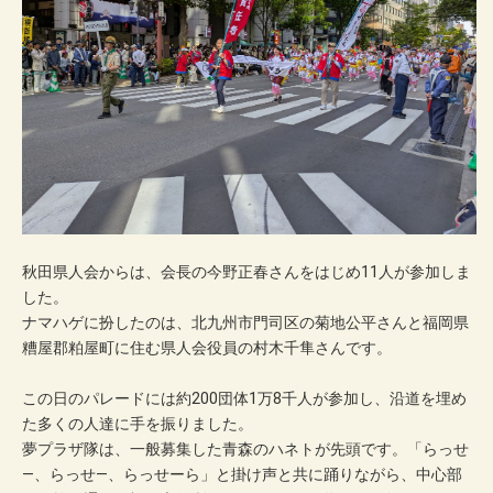
秋田県人会からは、会長の今野正春さんをはじめ11人が参加しま
した。
ナマハゲに扮したのは、北九州市門司区の菊地公平さんと福岡県
糟屋郡粕屋町に住む県人会役員の村木千隼さんです。
この日のパレードには約200団体1万8千人が参加し、沿道を埋め
た多くの人達に手を振りました。
夢プラザ隊は、一般募集した青森のハネトが先頭です。「らっせ
―、らっせ―、らっせーら」と掛け声と共に踊りながら、中心部