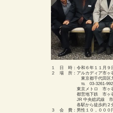
１ 日 時：令和６年１１月９
２ 場 所：アルカディア市ヶ
東京都千代田区九段下北
℡ 03-3261-992
東京メトロ 市ヶ谷駅A
都営地下鉄 市ヶ谷駅A１
JR 中央総武線 市
各駅から徒歩
３ 会 費：男性１０，００