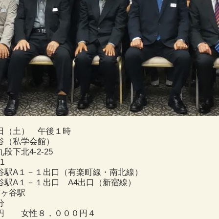
日（土） 午後１時
谷（私学会館）
4-2-25
1
１－１出口（有楽町線・南北線）
－１出口 A4出口（新宿線）
ヶ谷駅
約２分
０円 女性８，０００円４