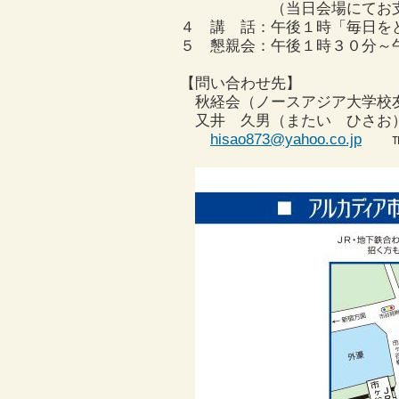
（当日会場にてお支払
４ 講 話：午後１時「毎日を
５ 懇親会：午後１時３０分～
【問い合わせ先】
秋経会（ノースアジア大学校
又井 久男（またい ひさお
hisao873@yahoo.co.jp
℡ 0