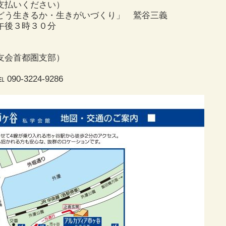
いください）
どう生きるか・生きがいづくり」 鷲谷三義
午後３時３０分
友会首都圏支部）
）
90-3224-9286