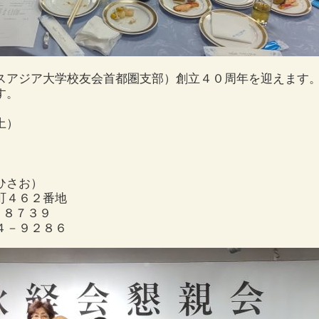
スアジア大学校友会首都圏支部）創立４０周年を迎えます
す。
土）
ひさお）
４６２番地
８７３９
－９２８６