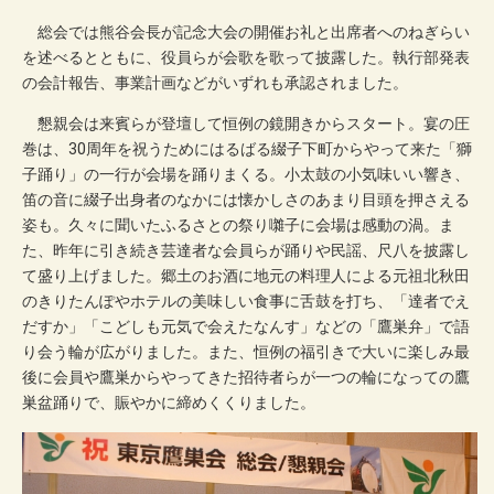
総会では熊谷会長が記念大会の開催お礼と出席者へのねぎらい
を述べるとともに、役員らが会歌を歌って披露した。執行部発表
の会計報告、事業計画などがいずれも承認されました。
懇親会は来賓らが登壇して恒例の鏡開きからスタート。宴の圧
巻は、30周年を祝うためにはるばる綴子下町からやって来た「獅
子踊り」の一行が会場を踊りまくる。小太鼓の小気味いい響き、
笛の音に綴子出身者のなかには懐かしさのあまり目頭を押さえる
姿も。久々に聞いたふるさとの祭り囃子に会場は感動の渦。ま
た、昨年に引き続き芸達者な会員らが踊りや民謡、尺八を披露し
て盛り上げました。郷土のお酒に地元の料理人による元祖北秋田
のきりたんぽやホテルの美味しい食事に舌鼓を打ち、「達者でえ
だすか」「こどしも元気で会えたなんす」などの「鷹巣弁」で語
り会う輪が広がりました。また、恒例の福引きで大いに楽しみ最
後に会員や鷹巣からやってきた招待者らが一つの輪になっての鷹
巣盆踊りで、賑やかに締めくくりました。