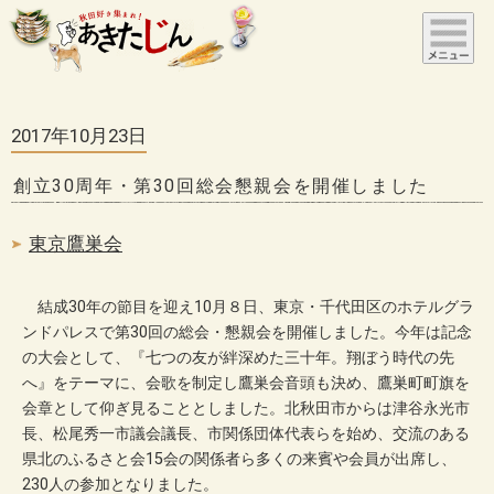
2017年10月23日
創立30周年・第30回総会懇親会を開催しました
東京鷹巣会
結成30年の節目を迎え10月８日、東京・千代田区のホテルグラ
ンドパレスで第30回の総会・懇親会を開催しました。今年は記念
の大会として、『七つの友が絆深めた三十年。翔ぼう時代の先
へ』をテーマに、会歌を制定し鷹巣会音頭も決め、鷹巣町町旗を
会章として仰ぎ見ることとしました。北秋田市からは津谷永光市
長、松尾秀一市議会議長、市関係団体代表らを始め、交流のある
県北のふるさと会15会の関係者ら多くの来賓や会員が出席し、
230人の参加となりました。