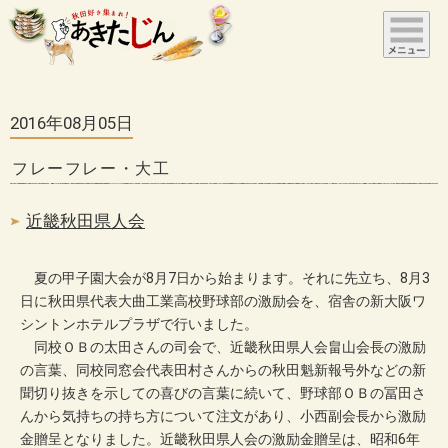
2016年08月05日
フレーフレー・大工
近畿秋田県人会
夏の甲子園大会が8月7日から始まります。それに先立ち、8月3
日に秋田県代表大曲工業高校野球部の激励会を、宿舎の新大阪ワ
シントンホテルプラザで行いました。
同校ＯＢの太田さんの司会で、近畿秋田県人会畠山会長の激励
の言葉、同校同窓会代表田村さんからの秋田魁新報号外などの新
聞切り抜きを示しての喜びの言葉に続いて、野球部ＯＢの冨田さ
んから気持ちの持ち方について注文があり、小西副会長から激励
金贈呈となりました。近畿秋田県人会の激励金贈呈は、昭和6年