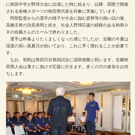
に秋田中学が野球大会に出場した時に始まり、以降、関西で開催
される各種スポーツの秋田県代表を対象に実施しています。
阿部監督からの選手の様子や大会に臨む姿勢等の熱い話の後、
高橋主将の決意表明と続き、社会人野球応援の経験のある秋商Ｏ
Ｂの佐藤さんのエールで終わりました。
選手は昨春よりたくましくなった感じでしたが、近畿の今夏は
湿度の高い真夏日が続いており、これに早く慣れることが必要で
す。
なお、初戦は第四日目第四試合に花咲徳榮と戦います。近畿秋
田県人会は暑さに負けず応援に行きます。多くの方の参加をお待
ちします。