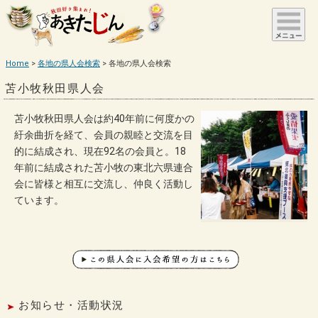
Home
各地の県人会検索
各地の県人会検索
苫小牧秋田県人会
苫小牧秋田県人会は約40年前に何度かの
紆余曲折を経て、会員の親睦と交流を目
的に結成され、現在92名の会員と。18
年前に結成された苫小牧の東北六県連合
会に皆様と相互に交流し、仲良く活動し
ています。
お知らせ・活動状況