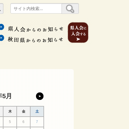
年5月
木
金
土
5
6
7