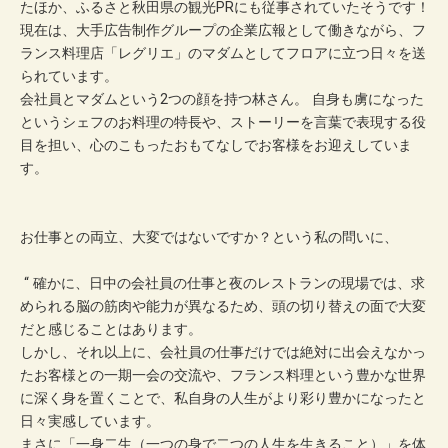
たほか、ふるさと秋田県の観光PRにも従事されていたそうです！
現在は、大手広告制作グループの企業広報として働きながら、フ
ランス料理店「レグリエ」のマダムとしてフロアに立つ日々を送
られています。
会社員とマダムという2つの顔を持つ林さん。 自身も虜になった
というシェフのお料理の特長や、ストーリーを言葉で表現する役
目を担い、心のこもったおもてなしでお客様をお迎えしていま
す。
お仕事との両立、大変ではないですか？という私の問いに、
“ 確かに、日中の会社員の仕事と夜のレストランの現場では、求
められる脳の筋肉や能力が異なるため、頭の切り替えの面で大変
だと感じることはあります。
しかし、それ以上に、会社員の仕事だけでは絶対に出会えなかっ
たお客様との一期一会の交流や、フランス料理という豊かな世界
に深く身を置くことで、私自身の人生がより彩り豊かになったと
日々実感しています。
まさに「一身二生（一つの身で二つの人生を生きること）」を体