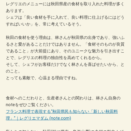
レグリエのメニューには秋⽥県産の⾷材を取り入れた料理が多く
あります。
シェフは「良い⾷材を⼿に⼊れて、良い料理に仕上げるにはどう
すればいいか」を、常に考えているそう。
秋⽥の⾷材を使う理由は、林さんが秋⽥県の出⾝であり、強いふ
るさと愛があることだけではありません。「食材そのものが良質
であること」が大前提にあり、そのユニークな魅力を引き出すこ
とで、レグリエの料理の独自性を高めてくれるから。
そして、シェフがお客様だけでなく林さんを喜ばせたいから、と
のこと。
とっても素敵で、⼼温まる理由ですね。
⾷材へのこだわりと、⽣産者さんとの関わりは、林さん⾃⾝の
noteをぜひご覧ください。
フランス料理で表現する“秋田県民も知らない「新しい秋田料
理」”｜レグリエマダム (note.com)