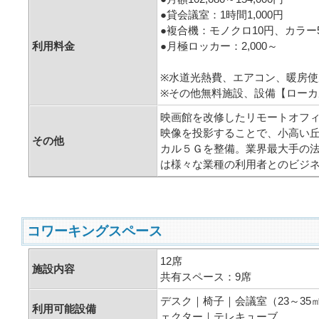
●貸会議室：1時間1,000円
●複合機：モノクロ10円、カラー
利用料金
●月極ロッカー：2,000～
※水道光熱費、エアコン、暖房
※その他無料施設、設備【ローカ
映画館を改修したリモートオフ
映像を投影することで、小高い
その他
カル５Ｇを整備。業界最大手の法
は様々な業種の利用者とのビジ
コワーキングスペース
12席
施設内容
共有スペース：9席
デスク｜椅子｜会議室（23～35
利用可能設備
ェクター｜テレキューブ