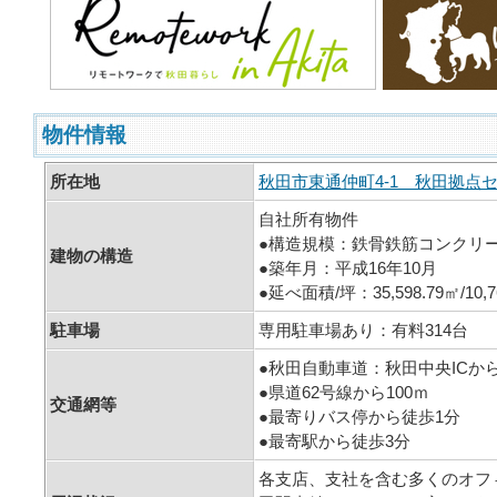
物件情報
所在地
秋田市東通仲町4‐1 秋田拠点
自社所有物件
●構造規模：鉄骨鉄筋コンクリー
建物の構造
●築年月：平成16年10月
●延べ面積/坪：35,598.79㎡/10,7
駐車場
専用駐車場あり：有料314台
●秋田自動車道：秋田中央ICか
●県道62号線から100ｍ
交通網等
●最寄りバス停から徒歩1分
●最寄駅から徒歩3分
各支店、支社を含む多くのオフ