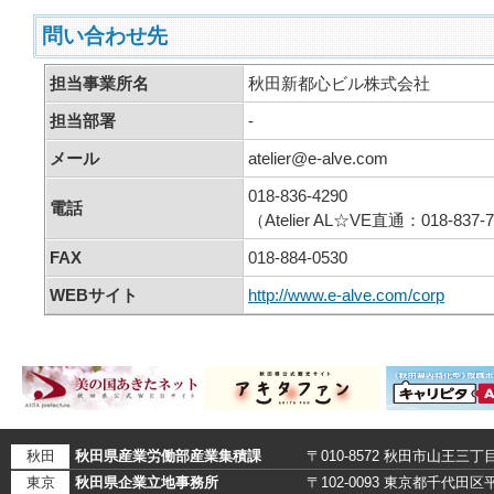
問い合わせ先
担当事業所名
秋田新都心ビル株式会社
担当部署
-
メール
atelier@e-alve.com
018-836-4290
電話
（Atelier AL☆VE直通：018-837-
FAX
018-884-0530
WEBサイト
http://www.e-alve.com/corp
秋田
秋田県産業労働部産業集積課
〒010-8572 秋田市山王三丁
東京
秋田県企業立地事務所
〒102-0093 東京都千代田