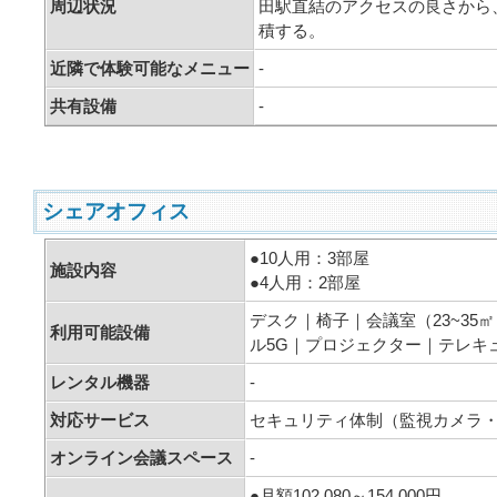
周辺状況
田駅直結のアクセスの良さから
積する。
近隣で体験可能なメニュー
-
共有設備
-
シェアオフィス
●10人用：3部屋
施設内容
●4人用：2部屋
デスク｜椅子｜会議室（23~35㎡
利用可能設備
ル5G｜プロジェクター｜テレキ
レンタル機器
-
対応サービス
セキュリティ体制（監視カメラ
オンライン会議スペース
-
●月額102,080～154,000円