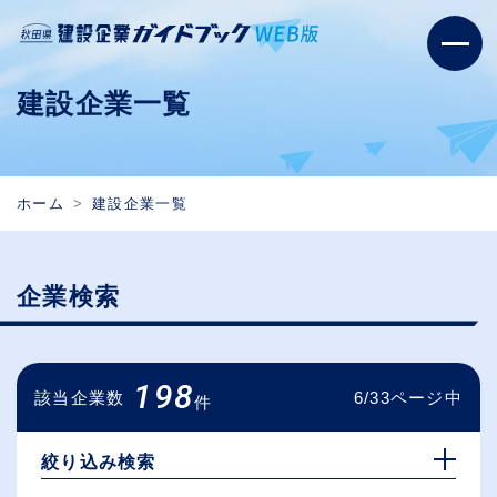
建設企業一覧
ホーム
建設企業一覧
企業検索
198
該当企業数
6/33ページ中
件
絞り込み検索