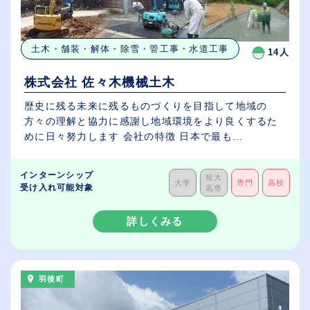
土木・舗装・解体・除雪・管工事・水道工事
14人
株式会社 佐々木機械土木
歴史に残る未来に残るものづくりを目指して地域の
方々の理解と協力に感謝し地域環境をより良くするた
めに日々努力します 会社の特徴 日本で最も...
インターンシップ
短大
大学
専門
高校
受け入れ可能対象
高専
詳しくみる
羽後町