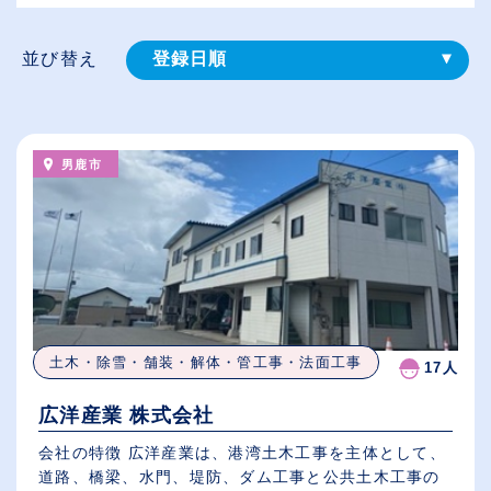
並び替え
登録⽇順
給与が高い順
（⾼卒の給与を基準）
男鹿市
従業員が多い順
休日数が多い順
土木・除雪・舗装・解体・管工事・法面工事
17人
広洋産業 株式会社
会社の特徴 広洋産業は、港湾土木工事を主体として、
道路、橋梁、水門、堤防、ダム工事と公共土木工事の