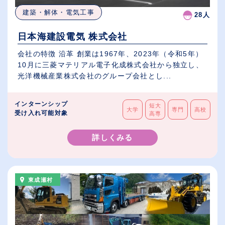
建築・解体・電気工事
28人
日本海建設電気 株式会社
会社の特徴 沿革 創業は1967年、2023年（令和5年）
10月に三菱マテリアル電子化成株式会社から独立し、
光洋機械産業株式会社のグループ会社とし...
インターンシップ
短大
大学
専門
高校
受け入れ可能対象
高専
詳しくみる
東成瀬村