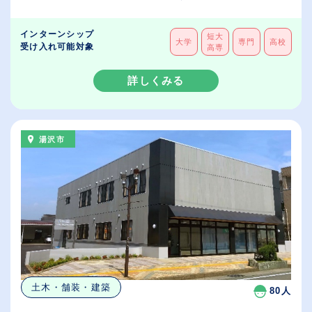
インターンシップ
短大
大学
専門
高校
受け入れ可能対象
高専
詳しくみる
湯沢市
土木・舗装・建築
80人