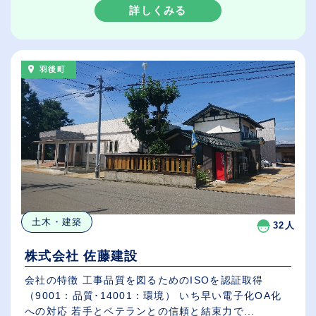
詳しくみる
羽後町
土木・建築
32人
株式会社 佐藤建設
会社の特徴 工事品質を図るためのISOを認証取得
（9001：品質･14001：環境） いち早い電子化OA化
への対応 若手とベテランとの信頼と結束力で...