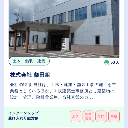
土木・舗装・建築
53人
株式会社 柴田組
会社の特徴 当社は、土木・建築・舗装工事の施工を主
業務としているほか、１級建築士事務所とし建築物の
設計・管理、除排雪業務、当社直営のガ...
インターンシップ
短大
大学
専門
高校
受け入れ可能対象
高専