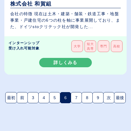
株式会社 和賀組
会社の特徴 現在は土木・建築・舗装・鉄道工事・地盤
事業・戸建住宅の6つの柱を軸に事業展開しており、ま
た、ドイツstoクリテック社が開発した...
インターンシップ
短大
大学
専門
高校
受け入れ可能対象
高専
詳しくみる
最初
前
3
4
5
6
7
8
9
次
最後
(現在のページ)