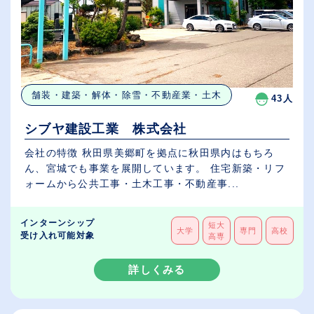
舗装・建築・解体・除雪・不動産業・土木
43人
シブヤ建設工業 株式会社
会社の特徴 秋田県美郷町を拠点に秋田県内はもちろ
ん、宮城でも事業を展開しています。 住宅新築・リフ
ォームから公共工事・土木工事・不動産事...
インターンシップ
短大
大学
専門
高校
受け入れ可能対象
高専
詳しくみる