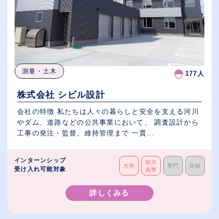
測量・土木
177人
株式会社 シビル設計
会社の特徴 私たちは人々の暮らしと安全を支える河川
やダム、道路などの公共事業において、 調査設計から
工事の発注・監督、維持管理まで 一貫...
インターンシップ
短大
大学
専門
高校
受け入れ可能対象
高専
詳しくみる