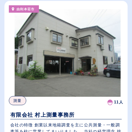
由利本荘市
測量
11人
有限会社 村上測量事務所
会社の特徴 創業以来地籍調査を主に公共測量・一般調
査等を柱に営業してまいりました。 当社の経営理念 技