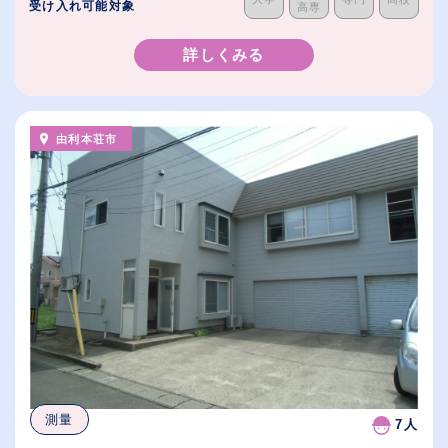
受け入れ可能対象
高専
詳しくみる
由利本荘市
測量
7人