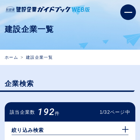
建設企業一覧
ホーム
建設企業一覧
企業検索
192
該当企業数
1/32ページ中
件
絞り込み検索