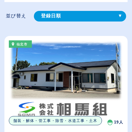
並び替え
登録⽇順
給与が高い順
（⾼卒の給与を基準）
仙北市
従業員が多い順
休日数が多い順
舗装・解体・管工事・除雪・水道工事・土木
19人