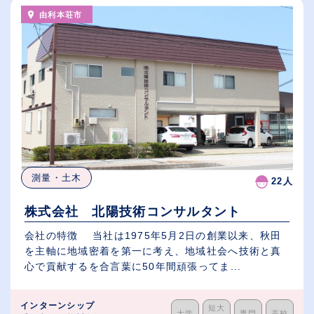
由利本荘市
測量・土木
22人
株式会社 北陽技術コンサルタント
会社の特徴 当社は1975年5月2日の創業以来、秋田
を主軸に地域密着を第一に考え、地域社会へ技術と真
心で貢献するを合言葉に50年間頑張ってま...
インターンシップ
短大
大学
専門
高校