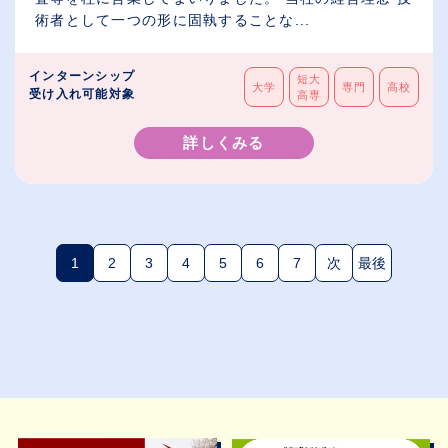
術者として一つの形に固執することな...
インターンシップ
短大
大学
専門
高校
受け入れ可能対象
高専
詳しくみる
1
2
3
4
5
6
7
次
最後
(現在のページ)