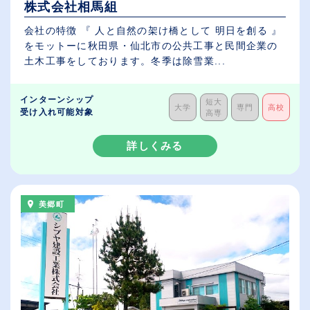
株式会社相馬組
会社の特徴 『 人と自然の架け橋として 明日を創る 』
をモットーに秋田県・仙北市の公共工事と民間企業の
土木工事をしております。冬季は除雪業...
インターンシップ
短大
大学
専門
高校
受け入れ可能対象
高専
詳しくみる
美郷町