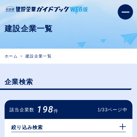
建設企業一覧
ホーム
建設企業一覧
企業検索
198
該当企業数
1/33ページ中
件
絞り込み検索