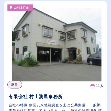
由利本荘市
測量
11人
有限会社 村上測量事務所
会社の特徴 創業以来地籍調査を主に公共測量・一般調
査等を柱に営業してまいりました。 当社の経営理念 技