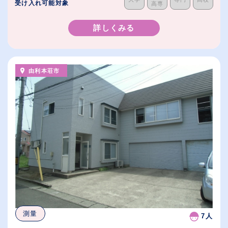
受け入れ可能対象
高専
詳しくみる
由利本荘市
測量
7人