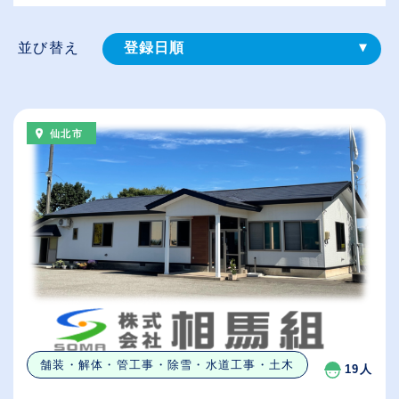
並び替え
登録⽇順
給与が高い順
（⾼卒の給与を基準）
仙北市
従業員が多い順
休日数が多い順
舗装・解体・管工事・除雪・水道工事・土木
19人