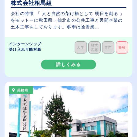
株式会社相馬組
会社の特徴 『 人と自然の架け橋として 明日を創る 』
をモットーに秋田県・仙北市の公共工事と民間企業の
土木工事をしております。冬季は除雪業...
インターンシップ
短大
大学
専門
高校
受け入れ可能対象
高専
詳しくみる
美郷町