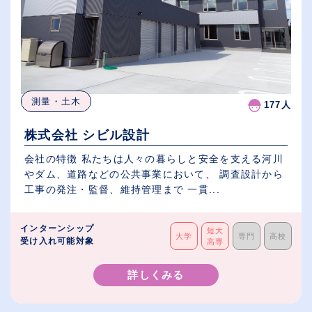
測量・土木
177人
株式会社 シビル設計
会社の特徴 私たちは人々の暮らしと安全を支える河川
やダム、道路などの公共事業において、 調査設計から
工事の発注・監督、維持管理まで 一貫...
インターンシップ
短大
大学
専門
高校
受け入れ可能対象
高専
詳しくみる