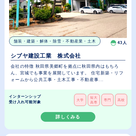
舗装・建築・解体・除雪・不動産業・土木
43人
シブヤ建設工業 株式会社
会社の特徴 秋田県美郷町を拠点に秋田県内はもちろ
ん、宮城でも事業を展開しています。 住宅新築・リフ
ォームから公共工事・土木工事・不動産事...
インターンシップ
短大
大学
専門
高校
受け入れ可能対象
高専
詳しくみる