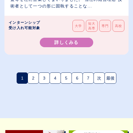
術者として一つの形に固執することな...
インターンシップ
短大
大学
専門
高校
受け入れ可能対象
高専
詳しくみる
1
2
3
4
5
6
7
次
最後
(現在のページ)