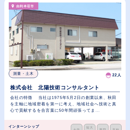
由利本荘市
測量・土木
22人
株式会社 北陽技術コンサルタント
会社の特徴 当社は1975年5月2日の創業以来、秋田
を主軸に地域密着を第一に考え、地域社会へ技術と真
心で貢献するを合言葉に50年間頑張ってま...
インターンシップ
短大
大学
専門
高校